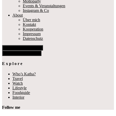
Mottoparty
Events & Veranstaltungen
Instagram & Co
About
Über mich
Kontakt
Kooperation
Impressum
Datenschutz
Show Offscreen Content
Hide Offscreen Content
E x p l o r e
Who’s Katha?
Travel
Watch
Lifestyle
Foodguide
Interior
Follow me