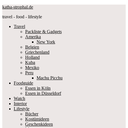
katha-strophal.de
travel - food - lifestyle
Travel
Packliste & Gadgets
Amerika
New York
Belgien
Griechenland
Holland
Kuba
Mexiko
Peru
Machu Picchu
Foodguide
Essen in Köln
Essen in Düsseldorf
Watch
Interior
Lifestyle
Bücher
Kostümideen
Geschenkideen