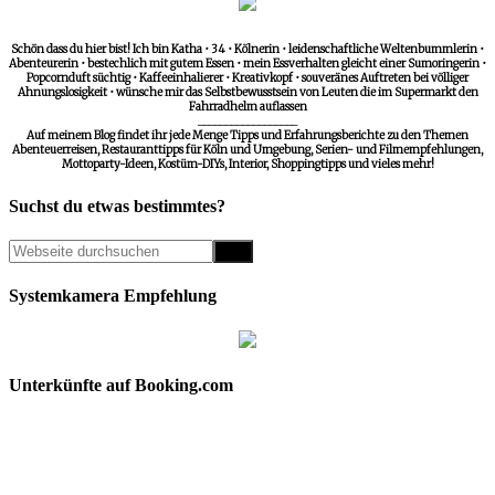
Schön dass du hier bist! Ich bin Katha • 34 • Kölnerin • leidenschaftliche Weltenbummlerin •
Abenteurerin • bestechlich mit gutem Essen • mein Essverhalten gleicht einer Sumoringerin •
Popcornduft süchtig • Kaffeeinhalierer • Kreativkopf • souveränes Auftreten bei völliger
Ahnungslosigkeit • wünsche mir das Selbstbewusstsein von Leuten die im Supermarkt den
Fahrradhelm auflassen
__________________
Auf meinem Blog findet ihr jede Menge Tipps und Erfahrungsberichte zu den Themen
Abenteuerreisen, Restauranttipps für Köln und Umgebung, Serien- und Filmempfehlungen,
Mottoparty-Ideen, Kostüm-DIYs, Interior, Shoppingtipps und vieles mehr!
Suchst du etwas bestimmtes?
Systemkamera Empfehlung
Unterkünfte auf Booking.com