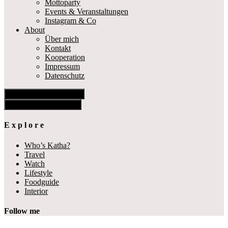
Mottoparty
Events & Veranstaltungen
Instagram & Co
About
Über mich
Kontakt
Kooperation
Impressum
Datenschutz
Show Offscreen Content
Hide Offscreen Content
E x p l o r e
Who’s Katha?
Travel
Watch
Lifestyle
Foodguide
Interior
Follow me