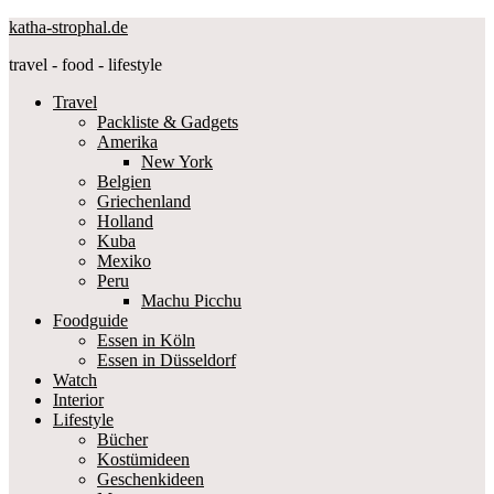
katha-strophal.de
travel - food - lifestyle
Travel
Packliste & Gadgets
Amerika
New York
Belgien
Griechenland
Holland
Kuba
Mexiko
Peru
Machu Picchu
Foodguide
Essen in Köln
Essen in Düsseldorf
Watch
Interior
Lifestyle
Bücher
Kostümideen
Geschenkideen