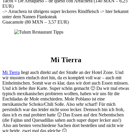
Tacos » De Arraqueso – de queso con Arrachera (140 MXN – 6,25
EUR)
–> Arrachera ist übrigens super leckeres Rindfleisch -> hier bekannt
unter dem Namen Flanksteak
Guacamole (80 MXN – 3,57 EUR)
Mi Tierra
Mi Tierra
liegt auch direkt auf der Straße an der Hotel Zone. Und
wir mussten einfach dort hin, da es komplett voll war – auch mit
Einheimischen. Somit war es klar, dass wir dort auch Essen müssen.
Und ich liebe ihre Karte. Super schön gemacht 🙂 Da wir mal etwas
typisch mexikanisches probieren wollten, haben wir uns für die
Enchiladas de Mole entschieden. Mole Poblano ist eine
mexikanische Schoko/Chili Soße. Also sehr scharf! Für mich
persönlich war das leider nicht sooo lecker. Dennoch bin ich froh,
dass ich es mal probiert hatte 🙂 Das Essen auf den Nebentischen
(die Fajitas und Quesadillas sahen auch super duper lecker aus!)
Also am besten verschiedene Sachen dort bestellen und nicht wie
wir beide, zwei mal das gleiche 🙂