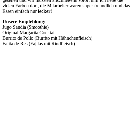
gesehen und wir mussten anschließend sofort hin! Ich liebe die
vielen Farben dort, die Mitarbeiter waren super freundlich und das
Essen einfach nur
lecker
!
Unsere Empfehlung:
Jugo Sandia (Smoothie)
Original Margarita Cocktail
Burrito de Pollo (Burrito mit Hähnchenfleisch)
Fajita de Res (Fajitas mit Rindfleisch)