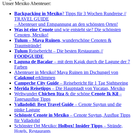
Unser Mexiko Abenteuer:
Backpacking in Mexiko
? Tipps für 3 Wochen Rundreise //
TRAVEL GUIDE
– Abenteuer und Entspannung an den schönsten Orten!
Was ist eine Cenote
und wie entsteht sie? Die schönsten
Cenoten, Mexiko!
Tulum – Maya Ruinen
, wunderschöne Cenoten &
Traumstrände!
Tulum
Reisebericht – Die besten Restaurants //
FOODGUIDE
Laguna de Bacalar
– mit dem Kajak durch die Lagune der 7
Farben
Abenteuer in Mexiko! Maya Ruinen im Dschungel von
Calakmul
erklimmen
Campeche City Guide
– Reisebericht für 1 Tag Sightseeing
Merida
Reisetipps
– Die Hauptstadt von Yucatan, Mexiko
Weltwunder
Chichen Itza
& die schöne
Cenote Ik Kil
–
Tagesausflug Tipps
Valladolid: Best Travel Guide
– Cenote Suytun und die
pinke Lagune
Schönste Cenote in Mexiko
– Cenote Suytun, Ausflug Tipps
für Valladolid
Schönster Ort Mexiko:
Holbox! Insider Tipps
– Strände,
Hotels, Restaurants