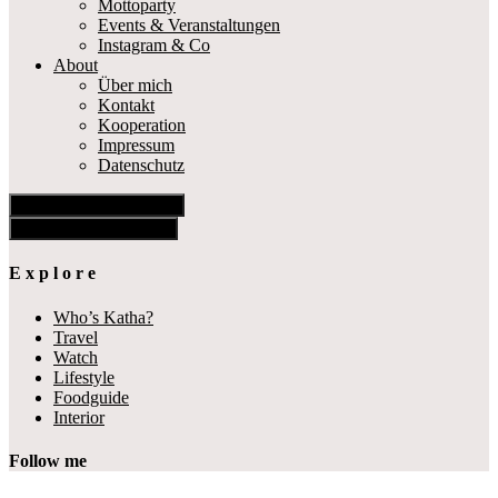
Mottoparty
Events & Veranstaltungen
Instagram & Co
About
Über mich
Kontakt
Kooperation
Impressum
Datenschutz
Show Offscreen Content
Hide Offscreen Content
E x p l o r e
Who’s Katha?
Travel
Watch
Lifestyle
Foodguide
Interior
Follow me