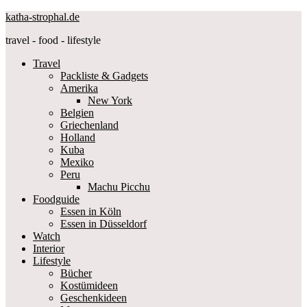
katha-strophal.de
travel - food - lifestyle
Travel
Packliste & Gadgets
Amerika
New York
Belgien
Griechenland
Holland
Kuba
Mexiko
Peru
Machu Picchu
Foodguide
Essen in Köln
Essen in Düsseldorf
Watch
Interior
Lifestyle
Bücher
Kostümideen
Geschenkideen