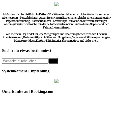
Schön dass du hier bist! Ich bin Katha • 34 • Kölnerin • leidenschaftliche Weltenbummlerin •
Abenteurerin • bestechlich mit gutem Essen • mein Essverhalten gleicht einer Sumoringerin •
Popcornduft süchtig • Kaffeeinhalierer • Kreativkopf • souveränes Auftreten bei völliger
Ahnungslosigkeit • wünsche mir das Selbstbewusstsein von Leuten die im Supermarkt den
Fahrradhelm auflassen
__________________
Auf meinem Blog findet ihr jede Menge Tipps und Erfahrungsberichte zu den Themen
Abenteuerreisen, Restauranttipps für Köln und Umgebung, Serien- und Filmempfehlungen,
Mottoparty-Ideen, Kostüm-DIYs, Interior, Shoppingtipps und vieles mehr!
Suchst du etwas bestimmtes?
Systemkamera Empfehlung
Unterkünfte auf Booking.com