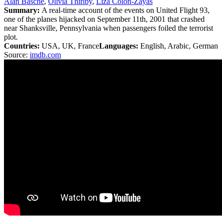
Alan Basche
,
Olivia Thirlby
,
Liza Colón-Zayas
Summary:
A real-time account of the events on United Flight 93,
one of the planes hijacked on September 11th, 2001 that crashed
near Shanksville, Pennsylvania when passengers foiled the terrorist
plot.
Countries:
USA, UK, France
Languages:
English, Arabic, German
Source:
imdb.com