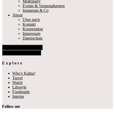
Mottoparty
Events & Veranstaltungen
Instagram & Co
About
Über mich
Kontakt
Kooperation
Impressum
Datenschutz
Show Offscreen Content
Hide Offscreen Content
E x p l o r e
Who’s Katha?
Travel
Watch
Lifestyle
Foodguide
Interior
Follow me