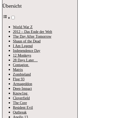
Übersicht
World War Z
2012 – Das Ende der Welt
The Day After Tomorrow
Shaun of the Dead
I Am Legend
Independence Day
12 Monkeys
28 Days Later…
Contagion
Matrix
Zombieland
Flug 93
Armageddon
Deep Impact
Know1ng
Cloverfield
The Core
Resident Evil
Outbreak
Apollo 13