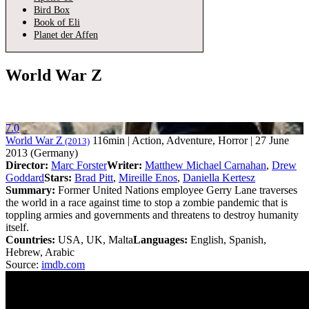
Bird Box
Book of Eli
Planet der Affen
World War Z
7.0
World War Z
116min | Action, Adventure, Horror | 27 June
(2013)
2013 (Germany)
Director:
Marc Forster
Writer:
Matthew Michael Carnahan
,
Drew
Goddard
Stars:
Brad Pitt
,
Mireille Enos
,
Daniella Kertesz
Summary:
Former United Nations employee Gerry Lane traverses
the world in a race against time to stop a zombie pandemic that is
toppling armies and governments and threatens to destroy humanity
itself.
Countries:
USA, UK, Malta
Languages:
English, Spanish,
Hebrew, Arabic
Source:
imdb.com