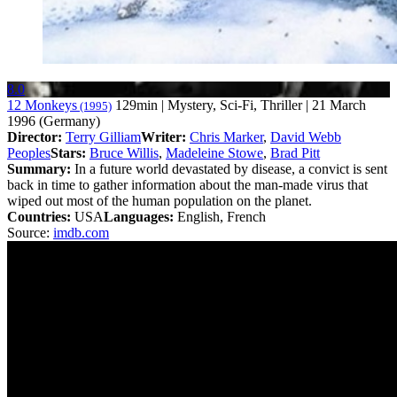
8.0
12 Monkeys
129min | Mystery, Sci-Fi, Thriller | 21 March
(1995)
1996 (Germany)
Director:
Terry Gilliam
Writer:
Chris Marker
,
David Webb
Peoples
Stars:
Bruce Willis
,
Madeleine Stowe
,
Brad Pitt
Summary:
In a future world devastated by disease, a convict is sent
back in time to gather information about the man-made virus that
wiped out most of the human population on the planet.
Countries:
USA
Languages:
English, French
Source:
imdb.com