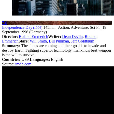
7.0
Independence Day
145min | Action, Adventure, Sci-Fi | 19
(1996)
September 1996 (Germany)
Director:
Roland Emmerich
Writer:
Dean Devlin
,
Roland
Emmerich
Stars:
Will Smith
,
Bill Pullman
,
Jeff Goldblum
Summary:
The aliens are coming and their goal is to invade and
destroy Earth. Fighting superior technology, mankind's best weapon
is the will to survive.
Countries:
USA
Languages:
English
Source:
imdb.com