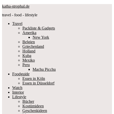
katha-strophal.de
travel - food - lifestyle
Travel
Packliste & Gadgets
Amerika
New York
Belgien
Griechenland
Holland
Kuba
Mexiko
Peru
Machu Picchu
Foodguide
Essen in Köln
Essen in Düsseldorf
Watch
Interior
Lifestyle
Bücher
Kostümideen
Geschenkideen