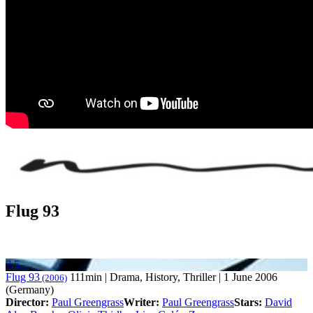
Flug 93
7.5
Flug 93
111min | Drama, History, Thriller | 1 June 2006
(2006)
(Germany)
Director:
Paul Greengrass
Writer:
Paul Greengrass
Stars:
David