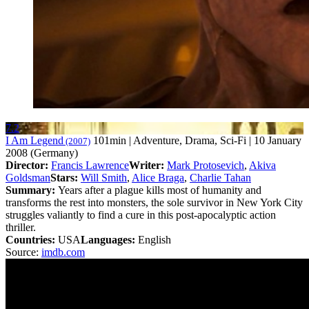
7.2
I Am Legend
101min | Adventure, Drama, Sci-Fi | 10 January
(2007)
2008 (Germany)
Director:
Francis Lawrence
Writer:
Mark Protosevich
,
Akiva
Goldsman
Stars:
Will Smith
,
Alice Braga
,
Charlie Tahan
Summary:
Years after a plague kills most of humanity and
transforms the rest into monsters, the sole survivor in New York City
struggles valiantly to find a cure in this post-apocalyptic action
thriller.
Countries:
USA
Languages:
English
Source:
imdb.com