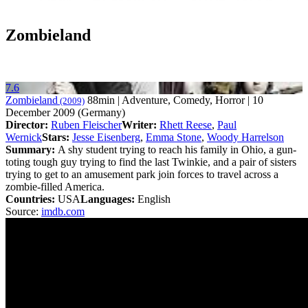
Zombieland
7.6
Zombieland
88min | Adventure, Comedy, Horror | 10
(2009)
December 2009 (Germany)
Director:
Ruben Fleischer
Writer:
Rhett Reese
,
Paul
Wernick
Stars:
Jesse Eisenberg
,
Emma Stone
,
Woody Harrelson
Summary:
A shy student trying to reach his family in Ohio, a gun-
toting tough guy trying to find the last Twinkie, and a pair of sisters
trying to get to an amusement park join forces to travel across a
zombie-filled America.
Countries:
USA
Languages:
English
Source:
imdb.com