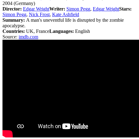
2004 (Germany)
Director:
Edgar Wright
Writer:
Simon Pegg
,
Edgar Wright
Stars:
Simon Pegg
,
Nick Frost
,
Kate Ashfield
Summary:
A man's uneventful life is disrupted by the zombie
apocalypse.
Countries:
UK, France
Languages:
English
Source:
imdb.com