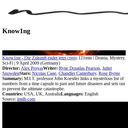
Know1ng
6.2
Know1ng - Die Zukunft endet jetzt
121min | Drama, Mystery,
(2009)
Sci-Fi | 9 April 2009 (Germany)
Director:
Alex Proyas
Writer:
Ryne Douglas Pearson
,
Juliet
Snowden
Stars:
Nicolas Cage
,
Chandler Canterbury
,
Rose Byrne
Summary:
M.I.T. professor John Koestler links a mysterious list of
numbers from a time capsule to past and future disasters and sets out
to prevent the ultimate catastrophe.
Countries:
USA, UK, Australia
Languages:
English
Source:
imdb.com