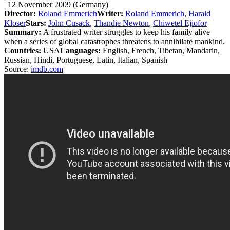
| 12 November 2009 (Germany)
Director:
Roland Emmerich
Writer:
Roland Emmerich
,
Harald
Kloser
Stars:
John Cusack
,
Thandie Newton
,
Chiwetel Ejiofor
Summary:
A frustrated writer struggles to keep his family alive
when a series of global catastrophes threatens to annihilate mankind.
Countries:
USA
Languages:
English, French, Tibetan, Mandarin,
Russian, Hindi, Portuguese, Latin, Italian, Spanish
Source:
imdb.com