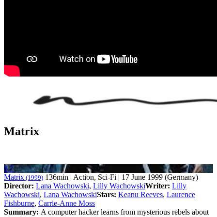
Matrix
8.7
Matrix
136min | Action, Sci-Fi | 17 June 1999 (Germany)
(1999)
Director:
Lana Wachowski
,
Lilly Wachowski
Writer:
Lilly
Wachowski
,
Lana Wachowski
Stars:
Keanu Reeves
,
Laurence
Fishburne
,
Carrie-Anne Moss
Summary:
A computer hacker learns from mysterious rebels about