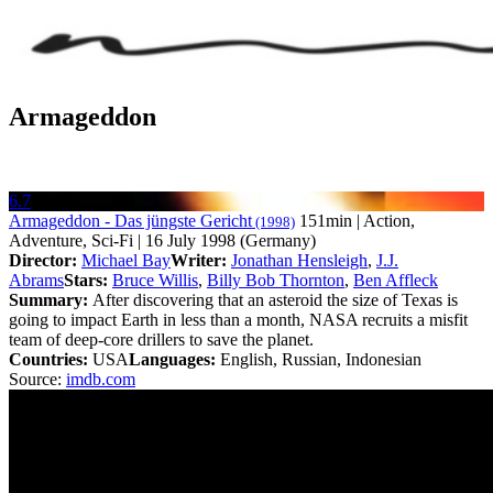
Armageddon
6.7
Armageddon - Das jüngste Gericht
151min | Action,
(1998)
Adventure, Sci-Fi | 16 July 1998 (Germany)
Director:
Michael Bay
Writer:
Jonathan Hensleigh
,
J.J.
Abrams
Stars:
Bruce Willis
,
Billy Bob Thornton
,
Ben Affleck
Summary:
After discovering that an asteroid the size of Texas is
going to impact Earth in less than a month, NASA recruits a misfit
team of deep-core drillers to save the planet.
Countries:
USA
Languages:
English, Russian, Indonesian
Source:
imdb.com