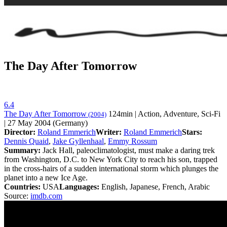
The Day After Tomorrow
6.4
The Day After Tomorrow
124min | Action, Adventure, Sci-Fi
(2004)
| 27 May 2004 (Germany)
Director:
Roland Emmerich
Writer:
Roland Emmerich
Stars:
Dennis Quaid
,
Jake Gyllenhaal
,
Emmy Rossum
Summary:
Jack Hall, paleoclimatologist, must make a daring trek
from Washington, D.C. to New York City to reach his son, trapped
in the cross-hairs of a sudden international storm which plunges the
planet into a new Ice Age.
Countries:
USA
Languages:
English, Japanese, French, Arabic
Source:
imdb.com