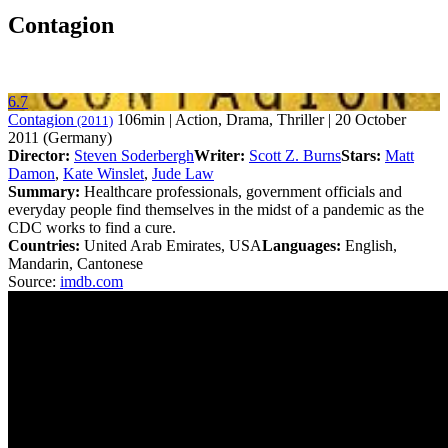
Contagion
6.7
Contagion
106min | Action, Drama, Thriller | 20 October
(2011)
2011 (Germany)
Director:
Steven Soderbergh
Writer:
Scott Z. Burns
Stars:
Matt
Damon
,
Kate Winslet
,
Jude Law
Summary:
Healthcare professionals, government officials and
everyday people find themselves in the midst of a pandemic as the
CDC works to find a cure.
Countries:
United Arab Emirates, USA
Languages:
English,
Mandarin, Cantonese
Source:
imdb.com