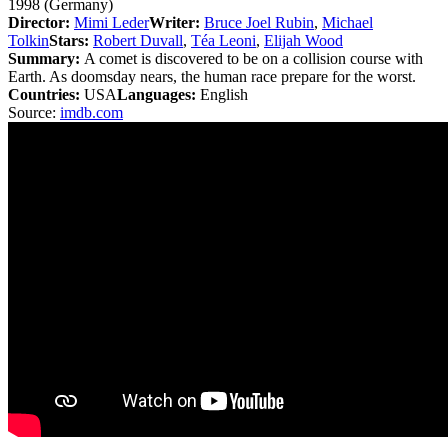
1998 (Germany)
Director:
Mimi Leder
Writer:
Bruce Joel Rubin
,
Michael
Tolkin
Stars:
Robert Duvall
,
Téa Leoni
,
Elijah Wood
Summary:
A comet is discovered to be on a collision course with
Earth. As doomsday nears, the human race prepare for the worst.
Countries:
USA
Languages:
English
Source:
imdb.com