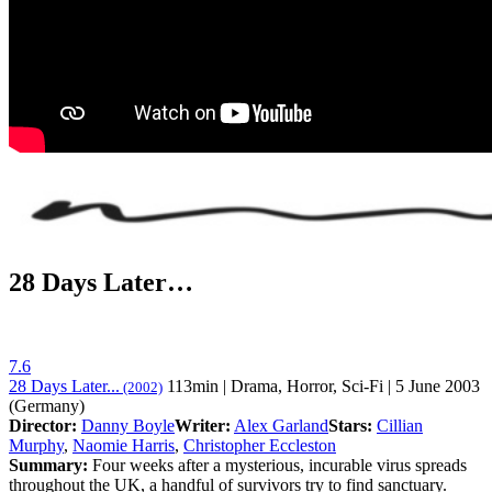
28 Days Later…
7.6
28 Days Later...
113min | Drama, Horror, Sci-Fi | 5 June 2003
(2002)
(Germany)
Director:
Danny Boyle
Writer:
Alex Garland
Stars:
Cillian
Murphy
,
Naomie Harris
,
Christopher Eccleston
Summary:
Four weeks after a mysterious, incurable virus spreads
throughout the UK, a handful of survivors try to find sanctuary.