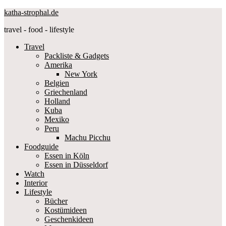
katha-strophal.de
travel - food - lifestyle
Travel
Packliste & Gadgets
Amerika
New York
Belgien
Griechenland
Holland
Kuba
Mexiko
Peru
Machu Picchu
Foodguide
Essen in Köln
Essen in Düsseldorf
Watch
Interior
Lifestyle
Bücher
Kostümideen
Geschenkideen