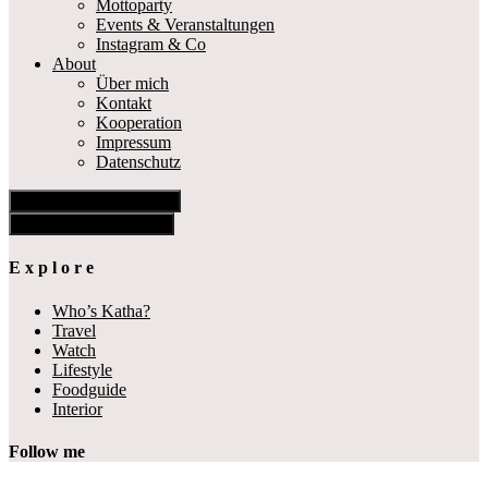
Mottoparty
Events & Veranstaltungen
Instagram & Co
About
Über mich
Kontakt
Kooperation
Impressum
Datenschutz
Show Offscreen Content
Hide Offscreen Content
E x p l o r e
Who’s Katha?
Travel
Watch
Lifestyle
Foodguide
Interior
Follow me