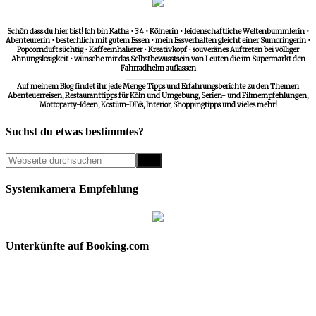
Schön dass du hier bist! Ich bin Katha • 34 • Kölnerin • leidenschaftliche Weltenbummlerin •
Abenteurerin • bestechlich mit gutem Essen • mein Essverhalten gleicht einer Sumoringerin •
Popcornduft süchtig • Kaffeeinhalierer • Kreativkopf • souveränes Auftreten bei völliger
Ahnungslosigkeit • wünsche mir das Selbstbewusstsein von Leuten die im Supermarkt den
Fahrradhelm auflassen
__________________
Auf meinem Blog findet ihr jede Menge Tipps und Erfahrungsberichte zu den Themen
Abenteuerreisen, Restauranttipps für Köln und Umgebung, Serien- und Filmempfehlungen,
Mottoparty-Ideen, Kostüm-DIYs, Interior, Shoppingtipps und vieles mehr!
Suchst du etwas bestimmtes?
Systemkamera Empfehlung
Unterkünfte auf Booking.com