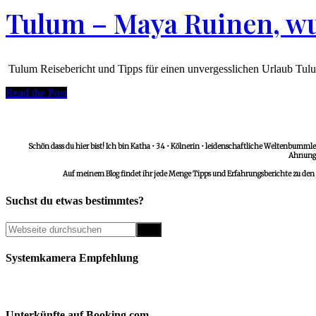
Tulum – Maya Ruinen, w
Tulum Reisebericht und Tipps für einen unvergesslichen Urlaub Tul
Read the Post
Schön dass du hier bist! Ich bin Katha • 34 • Kölnerin • leidenschaftliche Weltenbummler
Ahnungs
Auf meinem Blog findet ihr jede Menge Tipps und Erfahrungsberichte zu den
Suchst du etwas bestimmtes?
Systemkamera Empfehlung
Unterkünfte auf Booking.com