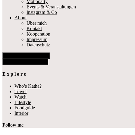
Mottoparty
Events & Veranstaltungen
Instagram & Co
About
Über mich
Kontakt
Kooperation
Impressum
Datenschutz
Show Offscreen Content
Hide Offscreen Content
E x p l o r e
Who’s Katha?
Travel
Watch
Lifestyle
Foodguide
Interior
Follow me