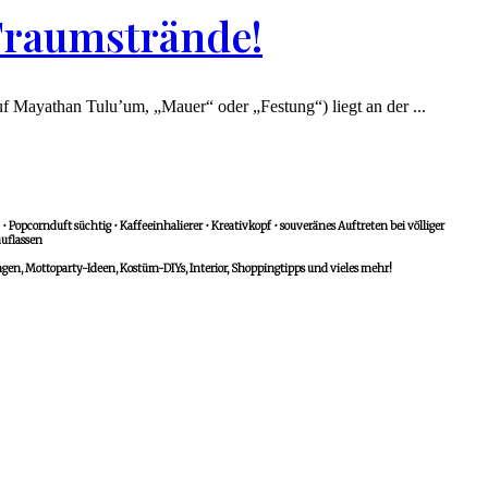
Traumstrände!
Mayathan Tulu’um, „Mauer“ oder „Festung“) liegt an der ...
 Popcornduft süchtig • Kaffeeinhalierer • Kreativkopf • souveränes Auftreten bei völliger
uflassen
n, Mottoparty-Ideen, Kostüm-DIYs, Interior, Shoppingtipps und vieles mehr!