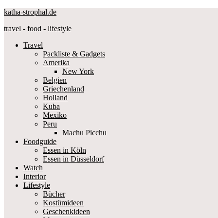
katha-strophal.de
travel - food - lifestyle
Travel
Packliste & Gadgets
Amerika
New York
Belgien
Griechenland
Holland
Kuba
Mexiko
Peru
Machu Picchu
Foodguide
Essen in Köln
Essen in Düsseldorf
Watch
Interior
Lifestyle
Bücher
Kostümideen
Geschenkideen