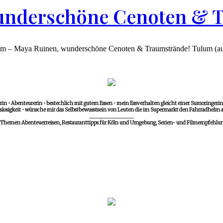
underschöne Cenoten & 
um – Maya Ruinen, wunderschöne Cenoten & Traumstrände! Tulum (auf 
in • Abenteurerin • bestechlich mit gutem Essen • mein Essverhalten gleicht einer Sumoringerin •
losigkeit • wünsche mir das Selbstbewusstsein von Leuten die im Supermarkt den Fahrradhelm a
__________________
 Themen Abenteuerreisen, Restauranttipps für Köln und Umgebung, Serien- und Filmempfehlunge