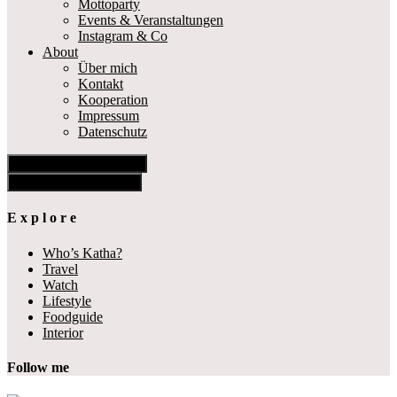
Mottoparty
Events & Veranstaltungen
Instagram & Co
About
Über mich
Kontakt
Kooperation
Impressum
Datenschutz
Show Offscreen Content
Hide Offscreen Content
E x p l o r e
Who’s Katha?
Travel
Watch
Lifestyle
Foodguide
Interior
Follow me