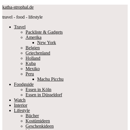
katha-strophal.de
travel - food - lifestyle
Travel
Packliste & Gadgets
Amerika
New York
Belgien
Griechenland
Holland
Kuba
Mexiko
Peru
Machu Picchu
Foodguide
Essen in Köln
Essen in Düsseldorf
Watch
Interior
Lifestyle
Bücher
Kostümideen
Geschenkideen