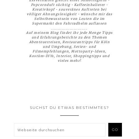
Essverhalten gleicht einer Sumoringerin •
Popcornduft süchtig • Kaffeeinhalierer •
Kreativkopf • souveränes Auftreten bei
völliger Ahnungslosigkeit • wünsche mir das
Selbstbewusstsein von Leuten die im
Supermarkt den Fahrradhelm auflassen
__________________
Auf meinem Blog findet ihr jede Menge Tipps
und Erfahrungsberichte zu den Themen
Abenteuerreisen, Restauranttipps für Köln
und Umgebung, Serien- und
Filmempfehlungen, Mottoparty-Ideen,
Kostüm-DIYs, Interior, Shoppingtipps und
vieles mehr!
SUCHST DU ETWAS BESTIMMTES?