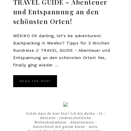
TRAVEL GUIDE – Abenteuer
und Entspannung an den
schönsten Orten!
MEXIKO Oh darling, let's be adventurers!
Backpacking in Mexiko? Tipps für 3 Wochen
Rundreise // TRAVEL GUIDE - Abenteuer und
Entspannung an den schönsten Orten! Yes,
finally ging wieder ...
READ THE POST
Schön dass du hier bist! Ich bin Katha • 34 •
Kölnerin • leidenschaftliche
Weltenbummlerin • Abenteurerin •
bestechlich mit gutem Essen • mein