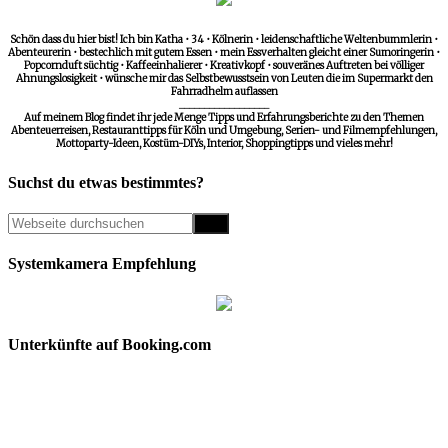
Schön dass du hier bist! Ich bin Katha • 34 • Kölnerin • leidenschaftliche Weltenbummlerin •
Abenteurerin • bestechlich mit gutem Essen • mein Essverhalten gleicht einer Sumoringerin •
Popcornduft süchtig • Kaffeeinhalierer • Kreativkopf • souveränes Auftreten bei völliger
Ahnungslosigkeit • wünsche mir das Selbstbewusstsein von Leuten die im Supermarkt den
Fahrradhelm auflassen
__________________
Auf meinem Blog findet ihr jede Menge Tipps und Erfahrungsberichte zu den Themen
Abenteuerreisen, Restauranttipps für Köln und Umgebung, Serien- und Filmempfehlungen,
Mottoparty-Ideen, Kostüm-DIYs, Interior, Shoppingtipps und vieles mehr!
Suchst du etwas bestimmtes?
Systemkamera Empfehlung
Unterkünfte auf Booking.com