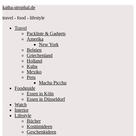
katha-strophal.de
travel - food - lifestyle
Travel
Packliste & Gadgets
Amerika
New York
Belgien
Griechenland
Holland
Kuba
Mexiko
Peru
Machu Picchu
Foodguide
Essen in Köln
Essen in Düsseldorf
Watch
Interior
Lifestyle
Bücher
Kostümideen
Geschenkideen