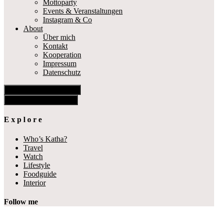
Mottoparty
Events & Veranstaltungen
Instagram & Co
About
Über mich
Kontakt
Kooperation
Impressum
Datenschutz
Show Offscreen Content
Hide Offscreen Content
E x p l o r e
Who’s Katha?
Travel
Watch
Lifestyle
Foodguide
Interior
Follow me