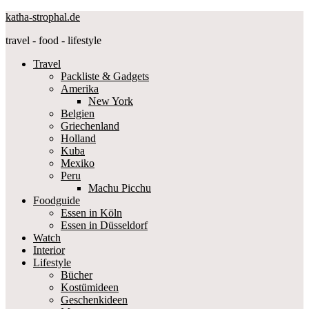
katha-strophal.de
travel - food - lifestyle
Travel
Packliste & Gadgets
Amerika
New York
Belgien
Griechenland
Holland
Kuba
Mexiko
Peru
Machu Picchu
Foodguide
Essen in Köln
Essen in Düsseldorf
Watch
Interior
Lifestyle
Bücher
Kostümideen
Geschenkideen