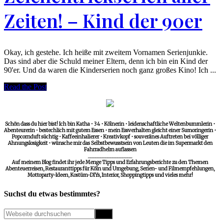
Zeiten! – Kind der 90er
Okay, ich gestehe. Ich heiße mit zweitem Vornamen Serienjunkie.
Das sind aber die Schuld meiner Eltern, denn ich bin ein Kind der
90'er. Und da waren die Kinderserien noch ganz großes Kino! Ich ...
Read the Post
Schön dass du hier bist! Ich bin Katha • 34 • Kölnerin • leidenschaftliche Weltenbummlerin •
Abenteurerin • bestechlich mit gutem Essen • mein Essverhalten gleicht einer Sumoringerin •
Popcornduft süchtig • Kaffeeinhalierer • Kreativkopf • souveränes Auftreten bei völliger
Ahnungslosigkeit • wünsche mir das Selbstbewusstsein von Leuten die im Supermarkt den
Fahrradhelm auflassen
__________________
Auf meinem Blog findet ihr jede Menge Tipps und Erfahrungsberichte zu den Themen
Abenteuerreisen, Restauranttipps für Köln und Umgebung, Serien- und Filmempfehlungen,
Mottoparty-Ideen, Kostüm-DIYs, Interior, Shoppingtipps und vieles mehr!
Suchst du etwas bestimmtes?