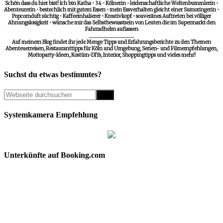
Schön dass du hier bist! Ich bin Katha • 34 • Kölnerin • leidenschaftliche Weltenbummlerin •
Abenteurerin • bestechlich mit gutem Essen • mein Essverhalten gleicht einer Sumoringerin •
Popcornduft süchtig • Kaffeeinhalierer • Kreativkopf • souveränes Auftreten bei völliger
Ahnungslosigkeit • wünsche mir das Selbstbewusstsein von Leuten die im Supermarkt den
Fahrradhelm auflassen
__________________
Auf meinem Blog findet ihr jede Menge Tipps und Erfahrungsberichte zu den Themen
Abenteuerreisen, Restauranttipps für Köln und Umgebung, Serien- und Filmempfehlungen,
Mottoparty-Ideen, Kostüm-DIYs, Interior, Shoppingtipps und vieles mehr!
Suchst du etwas bestimmtes?
Systemkamera Empfehlung
Unterkünfte auf Booking.com