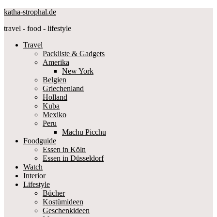
katha-strophal.de
travel - food - lifestyle
Travel
Packliste & Gadgets
Amerika
New York
Belgien
Griechenland
Holland
Kuba
Mexiko
Peru
Machu Picchu
Foodguide
Essen in Köln
Essen in Düsseldorf
Watch
Interior
Lifestyle
Bücher
Kostümideen
Geschenkideen