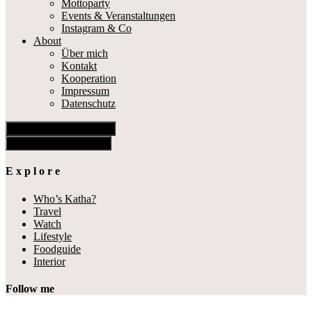
Mottoparty
Events & Veranstaltungen
Instagram & Co
About
Über mich
Kontakt
Kooperation
Impressum
Datenschutz
Show Offscreen Content
Hide Offscreen Content
E x p l o r e
Who’s Katha?
Travel
Watch
Lifestyle
Foodguide
Interior
Follow me