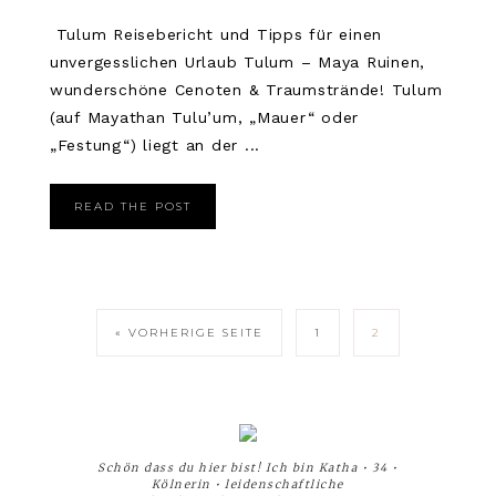
Tulum Reisebericht und Tipps für einen
unvergesslichen Urlaub Tulum – Maya Ruinen,
wunderschöne Cenoten & Traumstrände! Tulum
(auf Mayathan Tulu’um, „Mauer“ oder
„Festung“) liegt an der ...
READ THE POST
« VORHERIGE SEITE
1
2
Schön dass du hier bist! Ich bin Katha • 34 •
Kölnerin • leidenschaftliche