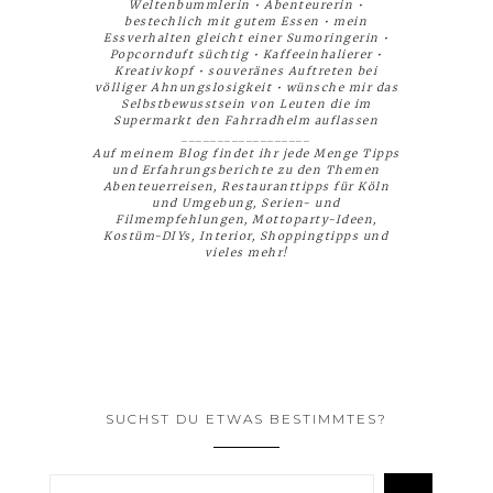
Weltenbummlerin • Abenteurerin •
bestechlich mit gutem Essen • mein
Essverhalten gleicht einer Sumoringerin •
Popcornduft süchtig • Kaffeeinhalierer •
Kreativkopf • souveränes Auftreten bei
völliger Ahnungslosigkeit • wünsche mir das
Selbstbewusstsein von Leuten die im
Supermarkt den Fahrradhelm auflassen
__________________
Auf meinem Blog findet ihr jede Menge Tipps
und Erfahrungsberichte zu den Themen
Abenteuerreisen, Restauranttipps für Köln
und Umgebung, Serien- und
Filmempfehlungen, Mottoparty-Ideen,
Kostüm-DIYs, Interior, Shoppingtipps und
vieles mehr!
SUCHST DU ETWAS BESTIMMTES?