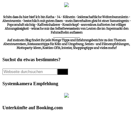
Schön dass du hier bist! Ich bin Katha • 34 • Kölnerin • leidenschaftliche Weltenbummlerin •
Abenteurerin • bestechlich mit gutem Essen • mein Essverhalten gleicht einer Sumoringerin •
Popcornduft süchtig • Kaffeeinhalierer • Kreativkopf • souveränes Auftreten bei völliger
Ahnungslosigkeit • wünsche mir das Selbstbewusstsein von Leuten die im Supermarkt den
Fahrradhelm auflassen
__________________
Auf meinem Blog findet ihr jede Menge Tipps und Erfahrungsberichte zu den Themen
Abenteuerreisen, Restauranttipps für Köln und Umgebung, Serien- und Filmempfehlungen,
Mottoparty-Ideen, Kostüm-DIYs, Interior, Shoppingtipps und vieles mehr!
Suchst du etwas bestimmtes?
Systemkamera Empfehlung
Unterkünfte auf Booking.com