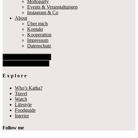
Mottoparty
Events & Veranstaltungen
Instagram & Co
About
Über mich
Kontakt
Kooperation
Impressum
Datenschutz
Show Offscreen Content
Hide Offscreen Content
E x p l o r e
Who’s Katha?
Travel
Watch
Lifestyle
Foodguide
Interior
Follow me