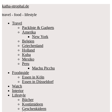
katha-strophal.de
travel - food - lifestyle
Travel
Packliste & Gadgets
Amerika
New York
Belgien
Griechenland
Holland
Kuba
Mexiko
Peru
Machu Picchu
Foodguide
Essen in Köln
Essen in Düsseldorf
Watch
Interior
Lifestyle
Bücher
Kostümideen
Geschenkideen