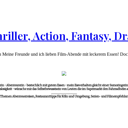
hriller, Action, Fantasy,
 Meine Freunde und ich lieben Film-Abende mit leckerem Essen! Doch j
in • Abenteurerin • bestechlich mit gutem Essen • mein Essverhalten gleicht einer Sumoringerin •
losigkeit • wünsche mir das Selbstbewusstsein von Leuten die im Supermarkt den Fahrradhelm a
__________________
 Themen Abenteuerreisen, Restauranttipps für Köln und Umgebung, Serien- und Filmempfehlunge