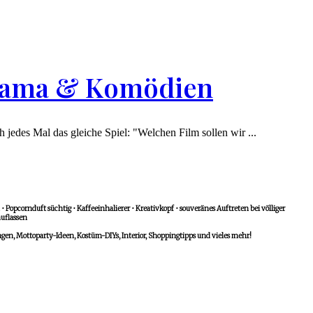
 Drama & Komödien
edes Mal das gleiche Spiel: "Welchen Film sollen wir ...
 Popcornduft süchtig • Kaffeeinhalierer • Kreativkopf • souveränes Auftreten bei völliger
uflassen
n, Mottoparty-Ideen, Kostüm-DIYs, Interior, Shoppingtipps und vieles mehr!