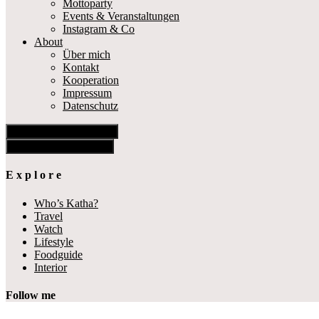
Mottoparty
Events & Veranstaltungen
Instagram & Co
About
Über mich
Kontakt
Kooperation
Impressum
Datenschutz
Show Offscreen Content
Hide Offscreen Content
E x p l o r e
Who’s Katha?
Travel
Watch
Lifestyle
Foodguide
Interior
Follow me