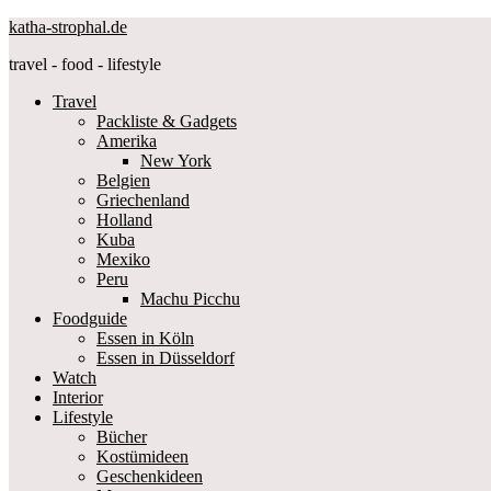
katha-strophal.de
travel - food - lifestyle
Travel
Packliste & Gadgets
Amerika
New York
Belgien
Griechenland
Holland
Kuba
Mexiko
Peru
Machu Picchu
Foodguide
Essen in Köln
Essen in Düsseldorf
Watch
Interior
Lifestyle
Bücher
Kostümideen
Geschenkideen