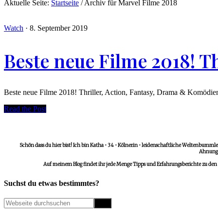
Aktuelle Seite:
Startseite
/
Archiv für Marvel Filme 2018
Watch
·
8. September 2019
Beste neue Filme 2018! T
Beste neue Filme 2018! Thriller, Action, Fantasy, Drama & Komödien
Read the Post
Schön dass du hier bist! Ich bin Katha • 34 • Kölnerin • leidenschaftliche Weltenbummler
Ahnungs
Auf meinem Blog findet ihr jede Menge Tipps und Erfahrungsberichte zu den
Suchst du etwas bestimmtes?