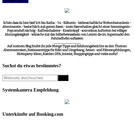
Read the Post
Schön dass du hier bist! Ich bin Katha • 34 • Kölnerin • leidenschaftliche Weltenbummlerin •
Abenteurerin • bestechlich mit gutem Essen • mein Essverhalten gleicht einer Sumoringerin •
Popcornduft süchtig • Kaffeeinhalierer • Kreativkopf • souveränes Auftreten bei völliger
Ahnungslosigkeit • wünsche mir das Selbstbewusstsein von Leuten die im Supermarkt den
Fahrradhelm auflassen
__________________
Auf meinem Blog findet ihr jede Menge Tipps und Erfahrungsberichte zu den Themen
Abenteuerreisen, Restauranttipps für Köln und Umgebung, Serien- und Filmempfehlungen,
Mottoparty-Ideen, Kostüm-DIYs, Interior, Shoppingtipps und vieles mehr!
Suchst du etwas bestimmtes?
Systemkamera Empfehlung
Unterkünfte auf Booking.com