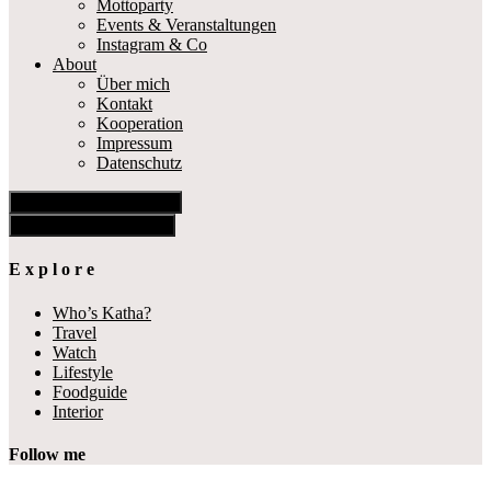
Mottoparty
Events & Veranstaltungen
Instagram & Co
About
Über mich
Kontakt
Kooperation
Impressum
Datenschutz
Show Offscreen Content
Hide Offscreen Content
E x p l o r e
Who’s Katha?
Travel
Watch
Lifestyle
Foodguide
Interior
Follow me