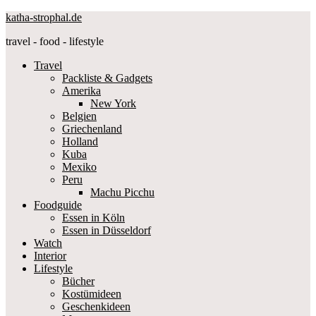
katha-strophal.de
travel - food - lifestyle
Travel
Packliste & Gadgets
Amerika
New York
Belgien
Griechenland
Holland
Kuba
Mexiko
Peru
Machu Picchu
Foodguide
Essen in Köln
Essen in Düsseldorf
Watch
Interior
Lifestyle
Bücher
Kostümideen
Geschenkideen