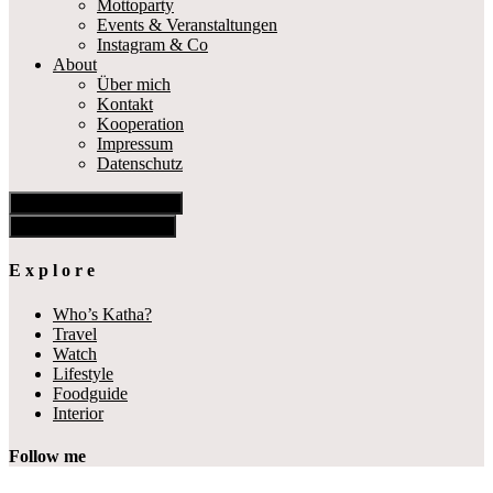
Mottoparty
Events & Veranstaltungen
Instagram & Co
About
Über mich
Kontakt
Kooperation
Impressum
Datenschutz
Show Offscreen Content
Hide Offscreen Content
E x p l o r e
Who’s Katha?
Travel
Watch
Lifestyle
Foodguide
Interior
Follow me