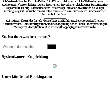
Schön dass du hier bist! Ich bin Katha • 34 • Kölnerin • leidenschaftliche Weltenbummlerin •
Abenteurerin • bestechlich mit gutem Essen • mein Essverhalten gleicht einer Sumoringerin •
Popcornduft süchtig • Kaffeeinhalierer • Kreativkopf • souveränes Auftreten bei völliger
Ahnungslosigkeit • wünsche mir das Selbstbewusstsein von Leuten die im Supermarkt den
Fahrradhelm auflassen
__________________
Auf meinem Blog findet ihr jede Menge Tipps und Erfahrungsberichte zu den Themen
Abenteuerreisen, Restauranttipps für Köln und Umgebung, Serien- und Filmempfehlungen,
Mottoparty-Ideen, Kostüm-DIYs, Interior, Shoppingtipps und vieles mehr!
Suchst du etwas bestimmtes?
Systemkamera Empfehlung
Unterkünfte auf Booking.com