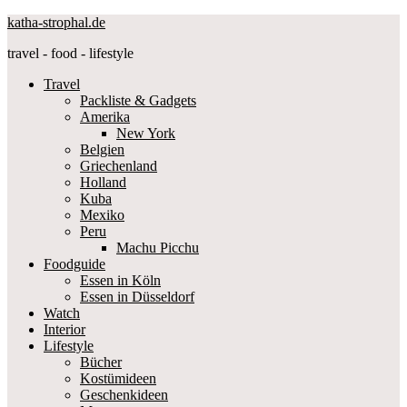
katha-strophal.de
travel - food - lifestyle
Travel
Packliste & Gadgets
Amerika
New York
Belgien
Griechenland
Holland
Kuba
Mexiko
Peru
Machu Picchu
Foodguide
Essen in Köln
Essen in Düsseldorf
Watch
Interior
Lifestyle
Bücher
Kostümideen
Geschenkideen