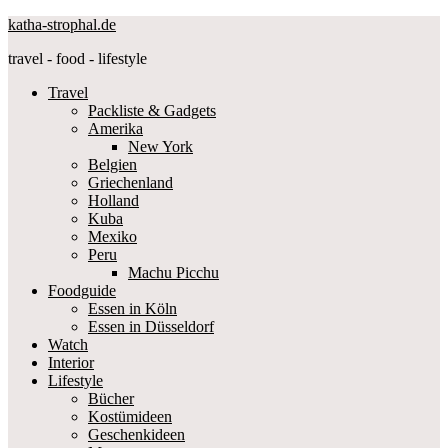
katha-strophal.de
travel - food - lifestyle
Travel
Packliste & Gadgets
Amerika
New York
Belgien
Griechenland
Holland
Kuba
Mexiko
Peru
Machu Picchu
Foodguide
Essen in Köln
Essen in Düsseldorf
Watch
Interior
Lifestyle
Bücher
Kostümideen
Geschenkideen