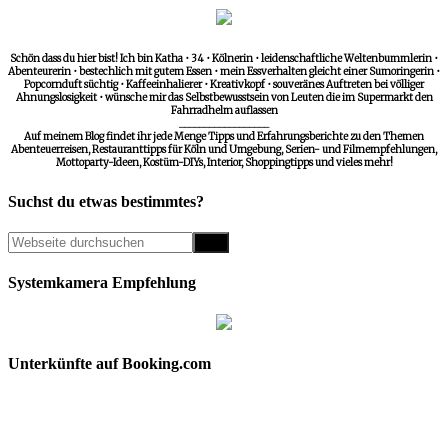
Schön dass du hier bist! Ich bin Katha • 34 • Kölnerin • leidenschaftliche Weltenbummlerin •
Abenteurerin • bestechlich mit gutem Essen • mein Essverhalten gleicht einer Sumoringerin •
Popcornduft süchtig • Kaffeeinhalierer • Kreativkopf • souveränes Auftreten bei völliger
Ahnungslosigkeit • wünsche mir das Selbstbewusstsein von Leuten die im Supermarkt den
Fahrradhelm auflassen
__________________
Auf meinem Blog findet ihr jede Menge Tipps und Erfahrungsberichte zu den Themen
Abenteuerreisen, Restauranttipps für Köln und Umgebung, Serien- und Filmempfehlungen,
Mottoparty-Ideen, Kostüm-DIYs, Interior, Shoppingtipps und vieles mehr!
Suchst du etwas bestimmtes?
Systemkamera Empfehlung
Unterkünfte auf Booking.com