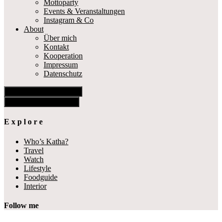
Mottoparty
Events & Veranstaltungen
Instagram & Co
About
Über mich
Kontakt
Kooperation
Impressum
Datenschutz
Show Offscreen Content
Hide Offscreen Content
E x p l o r e
Who’s Katha?
Travel
Watch
Lifestyle
Foodguide
Interior
Follow me