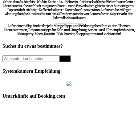
Schön dass du hier bist! Ich bin Katha • 34 • Kölnerin • leidenschaftliche Weltenbummlerin •
Abenteurerin • bestechlich mit gutem Essen • mein Essverhalten gleicht einer Sumoringerin •
Popcornduft süchtig • Kaffeeinhalierer • Kreativkopf • souveränes Auftreten bei völliger
Ahnungslosigkeit • wünsche mir das Selbstbewusstsein von Leuten die im Supermarkt den
Fahrradhelm auflassen
__________________
Auf meinem Blog findet ihr jede Menge Tipps und Erfahrungsberichte zu den Themen
Abenteuerreisen, Restauranttipps für Köln und Umgebung, Serien- und Filmempfehlungen,
Mottoparty-Ideen, Kostüm-DIYs, Interior, Shoppingtipps und vieles mehr!
Suchst du etwas bestimmtes?
Systemkamera Empfehlung
Unterkünfte auf Booking.com