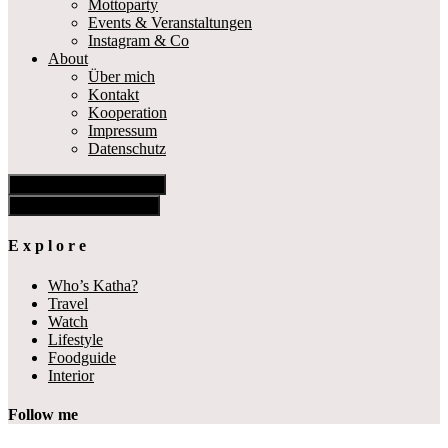
Mottoparty
Events & Veranstaltungen
Instagram & Co
About
Über mich
Kontakt
Kooperation
Impressum
Datenschutz
Show Offscreen Content
Hide Offscreen Content
E x p l o r e
Who’s Katha?
Travel
Watch
Lifestyle
Foodguide
Interior
Follow me