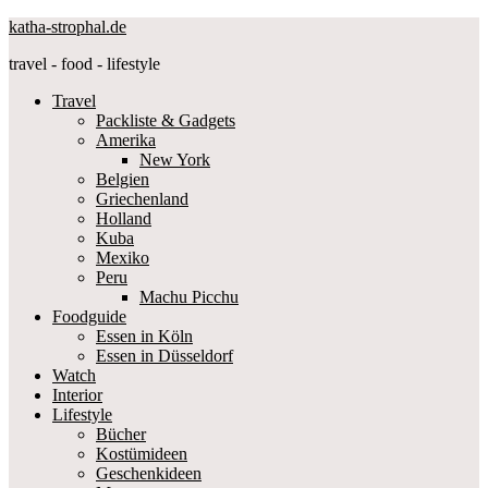
katha-strophal.de
travel - food - lifestyle
Travel
Packliste & Gadgets
Amerika
New York
Belgien
Griechenland
Holland
Kuba
Mexiko
Peru
Machu Picchu
Foodguide
Essen in Köln
Essen in Düsseldorf
Watch
Interior
Lifestyle
Bücher
Kostümideen
Geschenkideen