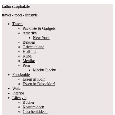
katha-strophal.de
travel - food - lifestyle
Travel
Packliste & Gadgets
Amerika
New York
Belgien
Griechenland
Holland
Kuba
Mexiko
Peru
Machu Picchu
Foodguide
Essen in Köln
Essen in Düsseldorf
Watch
Interior
Lifestyle
Bücher
Kostümideen
Geschenkideen