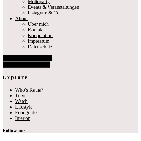
Mottoparty
Events & Veranstaltungen
Instagram & Co
About
Über mich
Kontakt
Kooperation
Impressum
Datenschutz
Show Offscreen Content
Hide Offscreen Content
E x p l o r e
Who’s Katha?
Travel
Watch
Lifestyle
Foodguide
Interior
Follow me