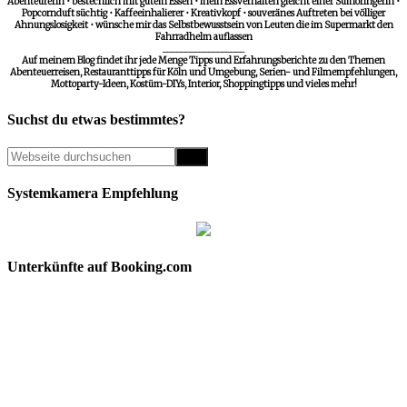
Abenteurerin • bestechlich mit gutem Essen • mein Essverhalten gleicht einer Sumoringerin •
Popcornduft süchtig • Kaffeeinhalierer • Kreativkopf • souveränes Auftreten bei völliger
Ahnungslosigkeit • wünsche mir das Selbstbewusstsein von Leuten die im Supermarkt den
Fahrradhelm auflassen
__________________
Auf meinem Blog findet ihr jede Menge Tipps und Erfahrungsberichte zu den Themen
Abenteuerreisen, Restauranttipps für Köln und Umgebung, Serien- und Filmempfehlungen,
Mottoparty-Ideen, Kostüm-DIYs, Interior, Shoppingtipps und vieles mehr!
Suchst du etwas bestimmtes?
Systemkamera Empfehlung
Unterkünfte auf Booking.com