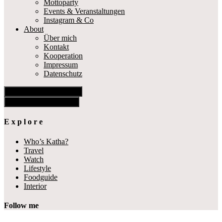
Mottoparty
Events & Veranstaltungen
Instagram & Co
About
Über mich
Kontakt
Kooperation
Impressum
Datenschutz
Show Offscreen Content
Hide Offscreen Content
E x p l o r e
Who’s Katha?
Travel
Watch
Lifestyle
Foodguide
Interior
Follow me