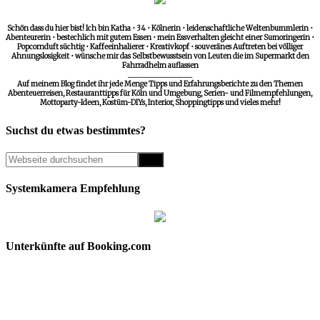
Schön dass du hier bist! Ich bin Katha • 34 • Kölnerin • leidenschaftliche Weltenbummlerin •
Abenteurerin • bestechlich mit gutem Essen • mein Essverhalten gleicht einer Sumoringerin •
Popcornduft süchtig • Kaffeeinhalierer • Kreativkopf • souveränes Auftreten bei völliger
Ahnungslosigkeit • wünsche mir das Selbstbewusstsein von Leuten die im Supermarkt den
Fahrradhelm auflassen
__________________
Auf meinem Blog findet ihr jede Menge Tipps und Erfahrungsberichte zu den Themen
Abenteuerreisen, Restauranttipps für Köln und Umgebung, Serien- und Filmempfehlungen,
Mottoparty-Ideen, Kostüm-DIYs, Interior, Shoppingtipps und vieles mehr!
Suchst du etwas bestimmtes?
Systemkamera Empfehlung
Unterkünfte auf Booking.com