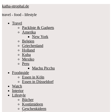
katha-strophal.de
travel - food - lifestyle
Travel
Packliste & Gadgets
Amerika
New York
Belgien
Griechenland
Holland
Kuba
Mexiko
Peru
Machu Picchu
Foodguide
Essen in Köln
Essen in Düsseldorf
Watch
Interior
Lifestyle
Bücher
Kostümideen
Geschenkideen