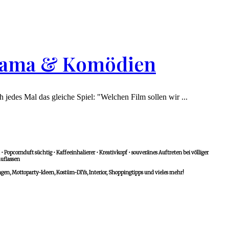
 Drama & Komödien
edes Mal das gleiche Spiel: "Welchen Film sollen wir ...
 Popcornduft süchtig • Kaffeeinhalierer • Kreativkopf • souveränes Auftreten bei völliger
uflassen
n, Mottoparty-Ideen, Kostüm-DIYs, Interior, Shoppingtipps und vieles mehr!