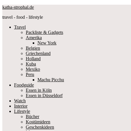
katha-strophal.de
travel - food - lifestyle
Travel
Packliste & Gadgets
Amerika
New York
Belgien
Griechenland
Holland
Kuba
Mexiko
Peru
Machu Picchu
Foodguide
Essen in Köln
Essen in Düsseldorf
Watch
Interior
Lifestyle
Bücher
Kostümideen
Geschenkideen