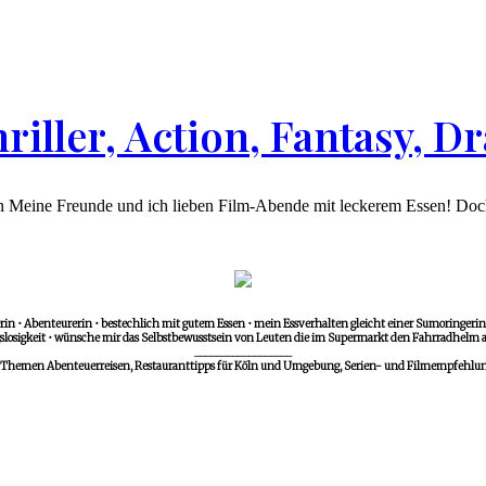
hriller, Action, Fantasy,
 Meine Freunde und ich lieben Film-Abende mit leckerem Essen! Doch j
in • Abenteurerin • bestechlich mit gutem Essen • mein Essverhalten gleicht einer Sumoringerin •
losigkeit • wünsche mir das Selbstbewusstsein von Leuten die im Supermarkt den Fahrradhelm a
__________________
 Themen Abenteuerreisen, Restauranttipps für Köln und Umgebung, Serien- und Filmempfehlunge