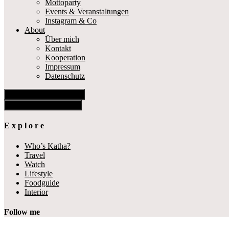
Mottoparty
Events & Veranstaltungen
Instagram & Co
About
Über mich
Kontakt
Kooperation
Impressum
Datenschutz
Show Offscreen Content
Hide Offscreen Content
E x p l o r e
Who’s Katha?
Travel
Watch
Lifestyle
Foodguide
Interior
Follow me