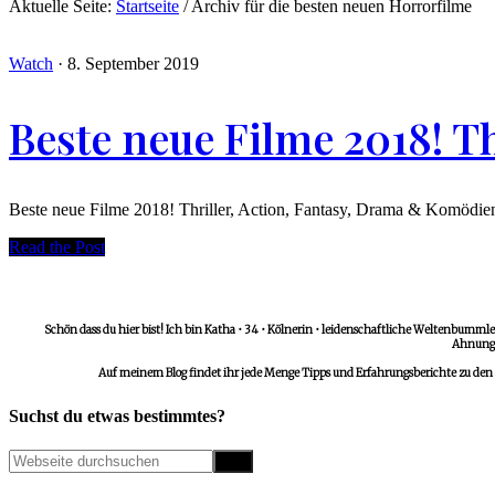
Aktuelle Seite:
Startseite
/
Archiv für die besten neuen Horrorfilme
Watch
·
8. September 2019
Beste neue Filme 2018! T
Beste neue Filme 2018! Thriller, Action, Fantasy, Drama & Komödien
Read the Post
Schön dass du hier bist! Ich bin Katha • 34 • Kölnerin • leidenschaftliche Weltenbummler
Ahnungs
Auf meinem Blog findet ihr jede Menge Tipps und Erfahrungsberichte zu den
Suchst du etwas bestimmtes?