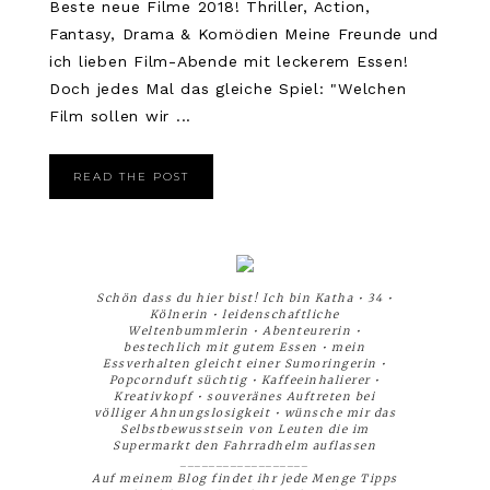
Beste neue Filme 2018! Thriller, Action,
Fantasy, Drama & Komödien Meine Freunde und
ich lieben Film-Abende mit leckerem Essen!
Doch jedes Mal das gleiche Spiel: "Welchen
Film sollen wir ...
READ THE POST
Schön dass du hier bist! Ich bin Katha • 34 •
Kölnerin • leidenschaftliche
Weltenbummlerin • Abenteurerin •
bestechlich mit gutem Essen • mein
Essverhalten gleicht einer Sumoringerin •
Popcornduft süchtig • Kaffeeinhalierer •
Kreativkopf • souveränes Auftreten bei
völliger Ahnungslosigkeit • wünsche mir das
Selbstbewusstsein von Leuten die im
Supermarkt den Fahrradhelm auflassen
__________________
Auf meinem Blog findet ihr jede Menge Tipps