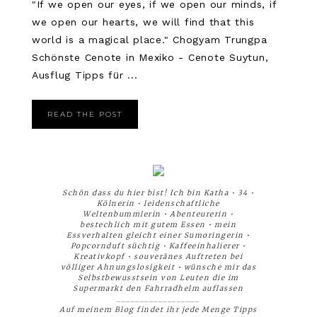
"If we open our eyes, if we open our minds, if
we open our hearts, we will find that this
world is a magical place." Chogyam Trungpa
Schönste Cenote in Mexiko - Cenote Suytun,
Ausflug Tipps für ...
READ THE POST
Schön dass du hier bist! Ich bin Katha • 34 •
Kölnerin • leidenschaftliche
Weltenbummlerin • Abenteurerin •
bestechlich mit gutem Essen • mein
Essverhalten gleicht einer Sumoringerin •
Popcornduft süchtig • Kaffeeinhalierer •
Kreativkopf • souveränes Auftreten bei
völliger Ahnungslosigkeit • wünsche mir das
Selbstbewusstsein von Leuten die im
Supermarkt den Fahrradhelm auflassen
__________________
Auf meinem Blog findet ihr jede Menge Tipps