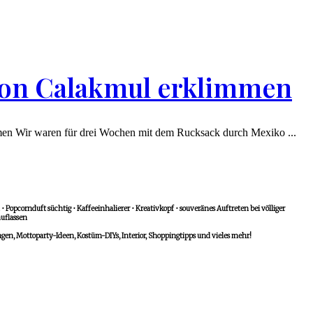
von Calakmul erklimmen
mmen Wir waren für drei Wochen mit dem Rucksack durch Mexiko ...
 Popcornduft süchtig • Kaffeeinhalierer • Kreativkopf • souveränes Auftreten bei völliger
uflassen
n, Mottoparty-Ideen, Kostüm-DIYs, Interior, Shoppingtipps und vieles mehr!