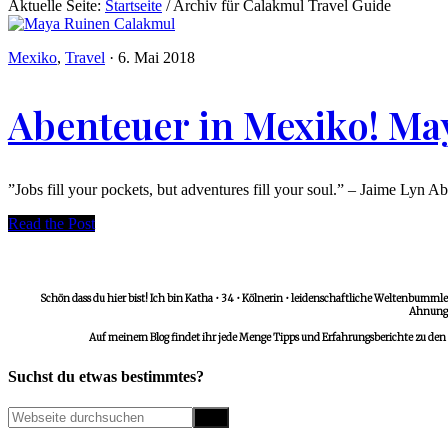
Aktuelle Seite:
Startseite
/
Archiv für Calakmul Travel Guide
Mexiko
,
Travel
·
6. Mai 2018
Abenteuer in Mexiko! M
”Jobs fill your pockets, but adventures fill your soul.” – Jaime L
Read the Post
Schön dass du hier bist! Ich bin Katha • 34 • Kölnerin • leidenschaftliche Weltenbummler
Ahnungs
Auf meinem Blog findet ihr jede Menge Tipps und Erfahrungsberichte zu den
Suchst du etwas bestimmtes?