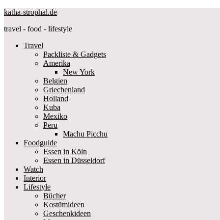
katha-strophal.de
travel - food - lifestyle
Travel
Packliste & Gadgets
Amerika
New York
Belgien
Griechenland
Holland
Kuba
Mexiko
Peru
Machu Picchu
Foodguide
Essen in Köln
Essen in Düsseldorf
Watch
Interior
Lifestyle
Bücher
Kostümideen
Geschenkideen