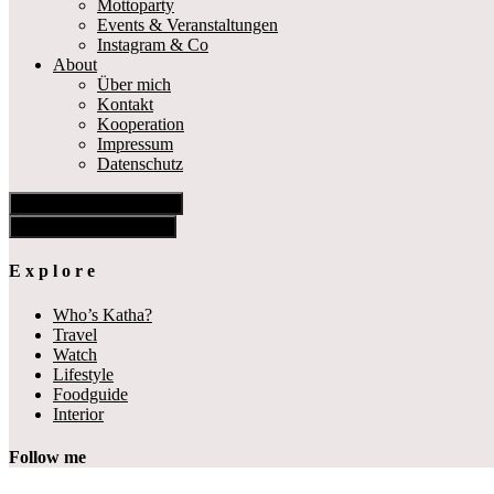
Mottoparty
Events & Veranstaltungen
Instagram & Co
About
Über mich
Kontakt
Kooperation
Impressum
Datenschutz
Show Offscreen Content
Hide Offscreen Content
E x p l o r e
Who’s Katha?
Travel
Watch
Lifestyle
Foodguide
Interior
Follow me