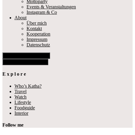
Mottoparty
Events & Veranstaltungen
Instagram & Co
About
Über mich
Kontakt
Kooperation
Impressum
Datenschutz
Show Offscreen Content
Hide Offscreen Content
E x p l o r e
Who’s Katha?
Travel
Watch
Lifestyle
Foodguide
Interior
Follow me