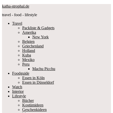
katha-strophal.de
travel - food - lifestyle
Travel
Packliste & Gadgets
Amerika
New York
Belgien
Griechenland
Holland
Kuba
Mexiko
Peru
Machu Picchu
Foodguide
Essen in Köln
Essen in Düsseldorf
Watch
Interior
Lifestyle
Bücher
Kostümideen
Geschenkideen