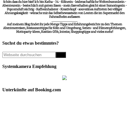
Schön dass du hier bist! Ich bin Katha • 34 • Kölnerin • leidenschaftliche Weltenbummlerin •
Abenteurerin • bestechlich mit gutem Essen • mein Essverhalten gleicht einer Sumoringerin •
Popcornduft süchtig • Kaffeeinhalierer • Kreativkopf • souveränes Auftreten bei völliger
Ahnungslosigkeit • wünsche mir das Selbstbewusstsein von Leuten die im Supermarkt den
Fahrradhelm auflassen
__________________
Auf meinem Blog findet ihr jede Menge Tipps und Erfahrungsberichte zu den Themen
Abenteuerreisen, Restauranttipps für Köln und Umgebung, Serien- und Filmempfehlungen,
Mottoparty-Ideen, Kostüm-DIYs, Interior, Shoppingtipps und vieles mehr!
Suchst du etwas bestimmtes?
Systemkamera Empfehlung
Unterkünfte auf Booking.com