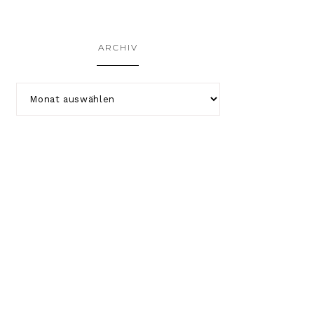
ARCHIV
COPYRIGHT © 2026 KATHA-STROPHAL.DE ·