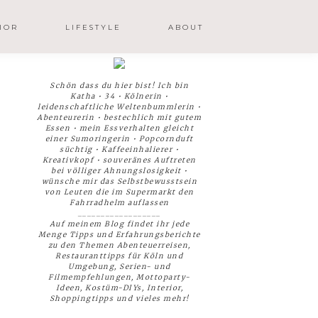
IOR
LIFESTYLE
ABOUT
Schön dass du hier bist! Ich bin
Katha • 34 • Kölnerin •
leidenschaftliche Weltenbummlerin •
Abenteurerin • bestechlich mit gutem
Essen • mein Essverhalten gleicht
einer Sumoringerin • Popcornduft
süchtig • Kaffeeinhalierer •
Kreativkopf • souveränes Auftreten
bei völliger Ahnungslosigkeit •
wünsche mir das Selbstbewusstsein
von Leuten die im Supermarkt den
Fahrradhelm auflassen
__________________
Auf meinem Blog findet ihr jede
Menge Tipps und Erfahrungsberichte
zu den Themen Abenteuerreisen,
Restauranttipps für Köln und
Umgebung, Serien- und
Filmempfehlungen, Mottoparty-
Ideen, Kostüm-DIYs, Interior,
Shoppingtipps und vieles mehr!