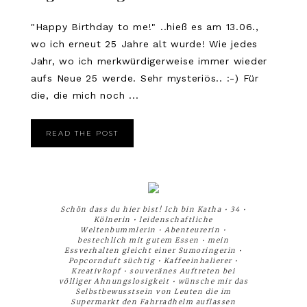
"Happy Birthday to me!" ..hieß es am 13.06.,
wo ich erneut 25 Jahre alt wurde! Wie jedes
Jahr, wo ich merkwürdigerweise immer wieder
aufs Neue 25 werde. Sehr mysteriös.. :-) Für
die, die mich noch ...
READ THE POST
Schön dass du hier bist! Ich bin Katha • 34 •
Kölnerin • leidenschaftliche
Weltenbummlerin • Abenteurerin •
bestechlich mit gutem Essen • mein
Essverhalten gleicht einer Sumoringerin •
Popcornduft süchtig • Kaffeeinhalierer •
Kreativkopf • souveränes Auftreten bei
völliger Ahnungslosigkeit • wünsche mir das
Selbstbewusstsein von Leuten die im
Supermarkt den Fahrradhelm auflassen