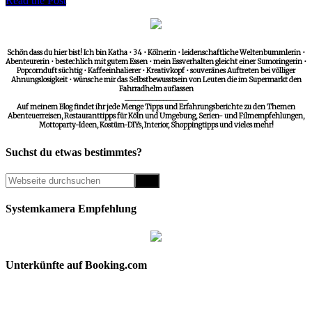
Read the Post
Schön dass du hier bist! Ich bin Katha • 34 • Kölnerin • leidenschaftliche Weltenbummlerin •
Abenteurerin • bestechlich mit gutem Essen • mein Essverhalten gleicht einer Sumoringerin •
Popcornduft süchtig • Kaffeeinhalierer • Kreativkopf • souveränes Auftreten bei völliger
Ahnungslosigkeit • wünsche mir das Selbstbewusstsein von Leuten die im Supermarkt den
Fahrradhelm auflassen
__________________
Auf meinem Blog findet ihr jede Menge Tipps und Erfahrungsberichte zu den Themen
Abenteuerreisen, Restauranttipps für Köln und Umgebung, Serien- und Filmempfehlungen,
Mottoparty-Ideen, Kostüm-DIYs, Interior, Shoppingtipps und vieles mehr!
Suchst du etwas bestimmtes?
Systemkamera Empfehlung
Unterkünfte auf Booking.com