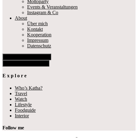
Mottoparty
Events & Veranstaltungen
Instagram & Co
About
Über mich
Kontakt
Kooperation
Impressum
Datenschutz
Show Offscreen Content
Hide Offscreen Content
E x p l o r e
Who’s Katha?
Travel
Watch
Lifestyle
Foodguide
Interior
Follow me