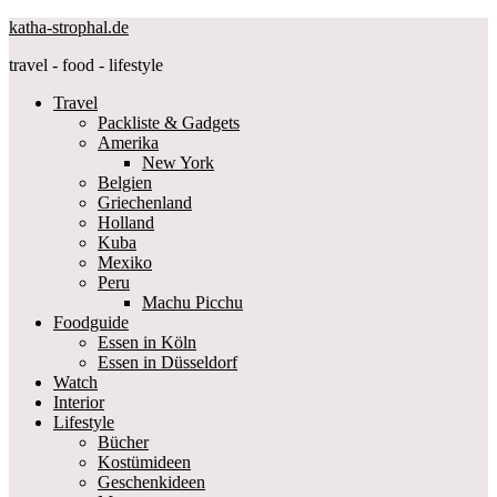
katha-strophal.de
travel - food - lifestyle
Travel
Packliste & Gadgets
Amerika
New York
Belgien
Griechenland
Holland
Kuba
Mexiko
Peru
Machu Picchu
Foodguide
Essen in Köln
Essen in Düsseldorf
Watch
Interior
Lifestyle
Bücher
Kostümideen
Geschenkideen