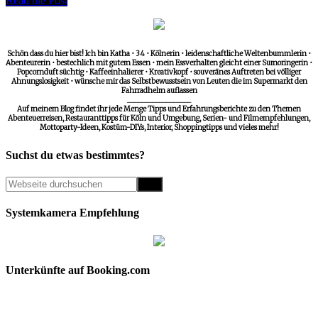
Read the Post
Schön dass du hier bist! Ich bin Katha • 34 • Kölnerin • leidenschaftliche Weltenbummlerin •
Abenteurerin • bestechlich mit gutem Essen • mein Essverhalten gleicht einer Sumoringerin •
Popcornduft süchtig • Kaffeeinhalierer • Kreativkopf • souveränes Auftreten bei völliger
Ahnungslosigkeit • wünsche mir das Selbstbewusstsein von Leuten die im Supermarkt den
Fahrradhelm auflassen
__________________
Auf meinem Blog findet ihr jede Menge Tipps und Erfahrungsberichte zu den Themen
Abenteuerreisen, Restauranttipps für Köln und Umgebung, Serien- und Filmempfehlungen,
Mottoparty-Ideen, Kostüm-DIYs, Interior, Shoppingtipps und vieles mehr!
Suchst du etwas bestimmtes?
Systemkamera Empfehlung
Unterkünfte auf Booking.com