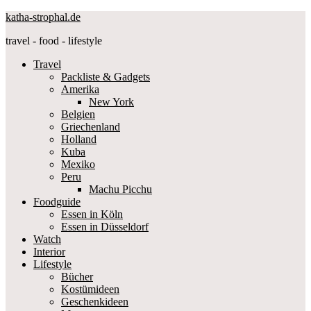
katha-strophal.de
travel - food - lifestyle
Travel
Packliste & Gadgets
Amerika
New York
Belgien
Griechenland
Holland
Kuba
Mexiko
Peru
Machu Picchu
Foodguide
Essen in Köln
Essen in Düsseldorf
Watch
Interior
Lifestyle
Bücher
Kostümideen
Geschenkideen