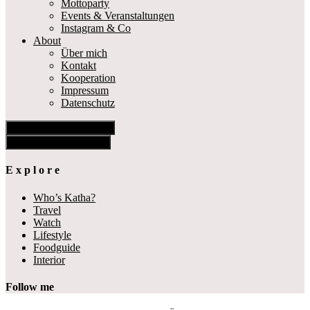
Mottoparty
Events & Veranstaltungen
Instagram & Co
About
Über mich
Kontakt
Kooperation
Impressum
Datenschutz
Show Offscreen Content
Hide Offscreen Content
E x p l o r e
Who’s Katha?
Travel
Watch
Lifestyle
Foodguide
Interior
Follow me