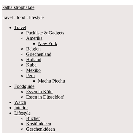
katha-strophal.de
travel - food - lifestyle
Travel
Packliste & Gadgets
Amerika
New York
Belgien
Griechenland
Holland
Kuba
Mexiko
Peru
Machu Picchu
Foodguide
Essen in Köln
Essen in Düsseldorf
Watch
Interior
Lifestyle
Bücher
Kostümideen
Geschenkideen