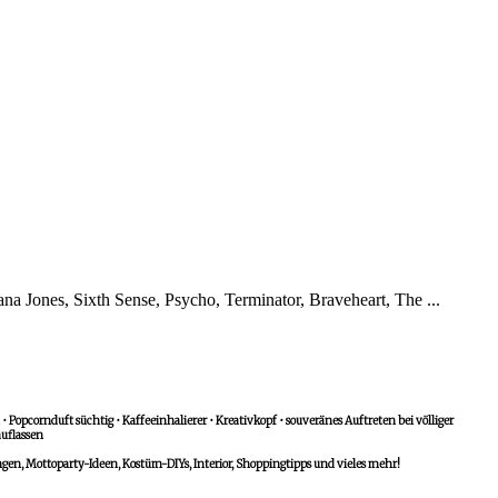
ana Jones, Sixth Sense, Psycho, Terminator, Braveheart, The ...
 Popcornduft süchtig • Kaffeeinhalierer • Kreativkopf • souveränes Auftreten bei völliger
uflassen
n, Mottoparty-Ideen, Kostüm-DIYs, Interior, Shoppingtipps und vieles mehr!