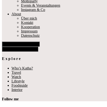
Mottoparty
Events & Veranstaltungen
Instagram & Co
About
Über mich
Kontakt
Kooperation
Impressum
Datenschutz
Show Offscreen Content
Hide Offscreen Content
E x p l o r e
Who’s Katha?
Travel
Watch
Lifestyle
Foodguide
Interior
Follow me