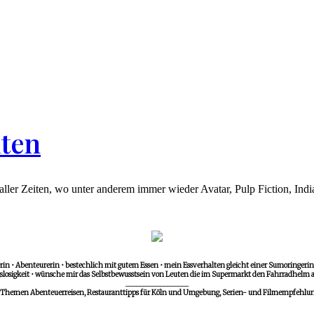
iten
e aller Zeiten, wo unter anderem immer wieder Avatar, Pulp Fiction, Indi
in • Abenteurerin • bestechlich mit gutem Essen • mein Essverhalten gleicht einer Sumoringerin •
losigkeit • wünsche mir das Selbstbewusstsein von Leuten die im Supermarkt den Fahrradhelm a
__________________
 Themen Abenteuerreisen, Restauranttipps für Köln und Umgebung, Serien- und Filmempfehlunge