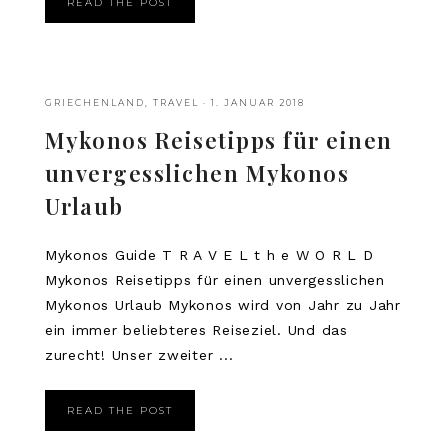
READ THE POST
GRIECHENLAND
,
TRAVEL
·
1. JANUAR 2018
Mykonos Reisetipps für einen
unvergesslichen Mykonos
Urlaub
Mykonos Guide T R A V E L t h e W O R L D
Mykonos Reisetipps für einen unvergesslichen
Mykonos Urlaub Mykonos wird von Jahr zu Jahr
ein immer beliebteres Reiseziel. Und das
zurecht! Unser zweiter ...
READ THE POST