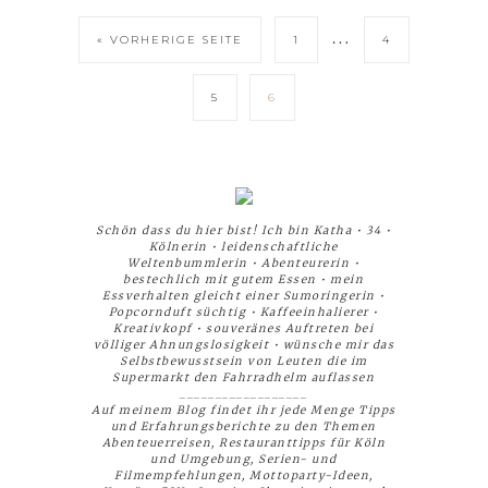
…
« VORHERIGE SEITE
1
4
5
6
Schön dass du hier bist! Ich bin Katha • 34 •
Kölnerin • leidenschaftliche
Weltenbummlerin • Abenteurerin •
bestechlich mit gutem Essen • mein
Essverhalten gleicht einer Sumoringerin •
Popcornduft süchtig • Kaffeeinhalierer •
Kreativkopf • souveränes Auftreten bei
völliger Ahnungslosigkeit • wünsche mir das
Selbstbewusstsein von Leuten die im
Supermarkt den Fahrradhelm auflassen
__________________
Auf meinem Blog findet ihr jede Menge Tipps
und Erfahrungsberichte zu den Themen
Abenteuerreisen, Restauranttipps für Köln
und Umgebung, Serien- und
Filmempfehlungen, Mottoparty-Ideen,