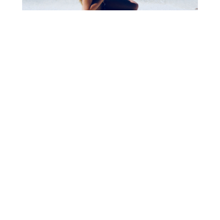
ARCHIV
LIFESTYLE
TRAVEL
WATCH
INTERIOR
COPYRIGHT © 2026 KATHA-STROPHAL.DE ·
Copyright © 2026 ·
Katharina
on
Genesis Framework
·
WordPress
·
Anmelden