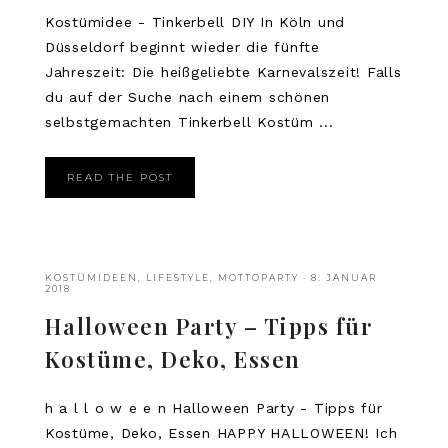
Kostümidee - Tinkerbell DIY In Köln und
Düsseldorf beginnt wieder die fünfte
Jahreszeit: Die heißgeliebte Karnevalszeit! Falls
du auf der Suche nach einem schönen
selbstgemachten Tinkerbell Kostüm ...
READ THE POST
KOSTÜMIDEEN
,
LIFESTYLE
,
MOTTOPARTY
·
8. JANUAR
2018
Halloween Party – Tipps für
Kostüme, Deko, Essen
h a l l o w e e n Halloween Party - Tipps für
Kostüme, Deko, Essen HAPPY HALLOWEEN! Ich