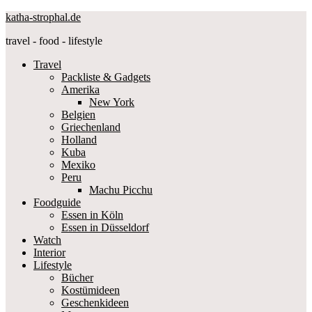
katha-strophal.de
travel - food - lifestyle
Travel
Packliste & Gadgets
Amerika
New York
Belgien
Griechenland
Holland
Kuba
Mexiko
Peru
Machu Picchu
Foodguide
Essen in Köln
Essen in Düsseldorf
Watch
Interior
Lifestyle
Bücher
Kostümideen
Geschenkideen