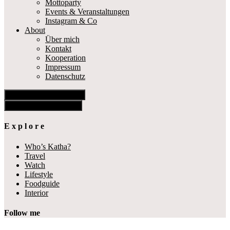
Mottoparty
Events & Veranstaltungen
Instagram & Co
About
Über mich
Kontakt
Kooperation
Impressum
Datenschutz
Show Offscreen Content
Hide Offscreen Content
E x p l o r e
Who’s Katha?
Travel
Watch
Lifestyle
Foodguide
Interior
Follow me