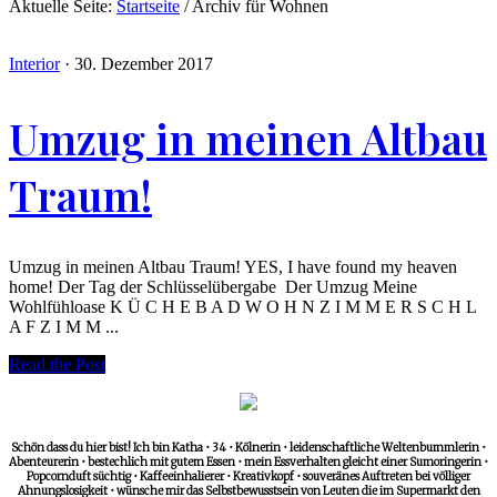
Aktuelle Seite:
Startseite
/
Archiv für Wohnen
Interior
·
30. Dezember 2017
Umzug in meinen Altbau
Traum!
Umzug in meinen Altbau Traum! YES, I have found my heaven
home! Der Tag der Schlüsselübergabe Der Umzug Meine
Wohlfühloase K Ü C H E B A D W O H N Z I M M E R S C H L
A F Z I M M ...
Read the Post
Schön dass du hier bist! Ich bin Katha • 34 • Kölnerin • leidenschaftliche Weltenbummlerin •
Abenteurerin • bestechlich mit gutem Essen • mein Essverhalten gleicht einer Sumoringerin •
Popcornduft süchtig • Kaffeeinhalierer • Kreativkopf • souveränes Auftreten bei völliger
Ahnungslosigkeit • wünsche mir das Selbstbewusstsein von Leuten die im Supermarkt den