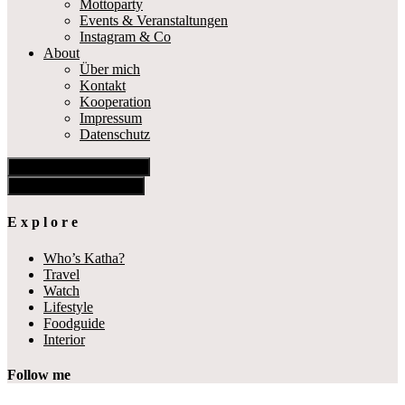
Mottoparty
Events & Veranstaltungen
Instagram & Co
About
Über mich
Kontakt
Kooperation
Impressum
Datenschutz
Show Offscreen Content
Hide Offscreen Content
E x p l o r e
Who’s Katha?
Travel
Watch
Lifestyle
Foodguide
Interior
Follow me