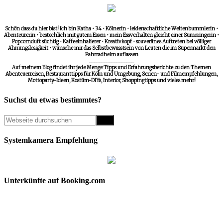
Schön dass du hier bist! Ich bin Katha • 34 • Kölnerin • leidenschaftliche Weltenbummlerin •
Abenteurerin • bestechlich mit gutem Essen • mein Essverhalten gleicht einer Sumoringerin •
Popcornduft süchtig • Kaffeeinhalierer • Kreativkopf • souveränes Auftreten bei völliger
Ahnungslosigkeit • wünsche mir das Selbstbewusstsein von Leuten die im Supermarkt den
Fahrradhelm auflassen
__________________
Auf meinem Blog findet ihr jede Menge Tipps und Erfahrungsberichte zu den Themen
Abenteuerreisen, Restauranttipps für Köln und Umgebung, Serien- und Filmempfehlungen,
Mottoparty-Ideen, Kostüm-DIYs, Interior, Shoppingtipps und vieles mehr!
Suchst du etwas bestimmtes?
Systemkamera Empfehlung
Unterkünfte auf Booking.com