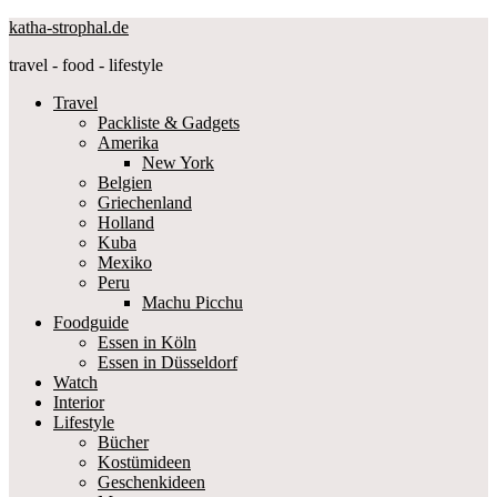
katha-strophal.de
travel - food - lifestyle
Travel
Packliste & Gadgets
Amerika
New York
Belgien
Griechenland
Holland
Kuba
Mexiko
Peru
Machu Picchu
Foodguide
Essen in Köln
Essen in Düsseldorf
Watch
Interior
Lifestyle
Bücher
Kostümideen
Geschenkideen