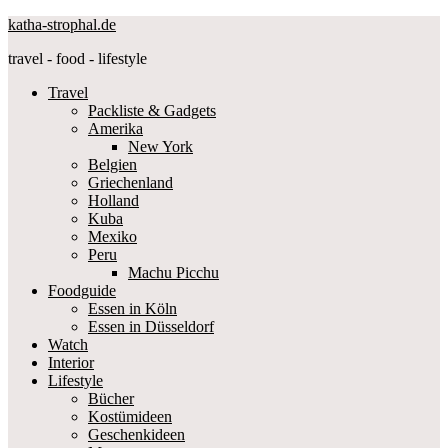
katha-strophal.de
travel - food - lifestyle
Travel
Packliste & Gadgets
Amerika
New York
Belgien
Griechenland
Holland
Kuba
Mexiko
Peru
Machu Picchu
Foodguide
Essen in Köln
Essen in Düsseldorf
Watch
Interior
Lifestyle
Bücher
Kostümideen
Geschenkideen