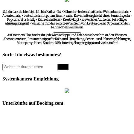
Schön dass du hier bist! Ich bin Katha • 34 • Kölnerin • leidenschaftliche Weltenbummlerin •
Abenteurerin • bestechlich mit gutem Essen • mein Essverhalten gleicht einer Sumoringerin •
Popcornduft süchtig • Kaffeeinhalierer • Kreativkopf • souveränes Auftreten bei völliger
Ahnungslosigkeit • wünsche mir das Selbstbewusstsein von Leuten die im Supermarkt den
Fahrradhelm auflassen
__________________
Auf meinem Blog findet ihr jede Menge Tipps und Erfahrungsberichte zu den Themen
Abenteuerreisen, Restauranttipps für Köln und Umgebung, Serien- und Filmempfehlungen,
Mottoparty-Ideen, Kostüm-DIYs, Interior, Shoppingtipps und vieles mehr!
Suchst du etwas bestimmtes?
Systemkamera Empfehlung
Unterkünfte auf Booking.com