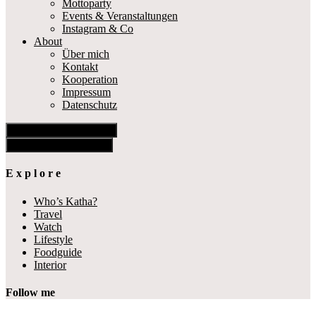
Mottoparty
Events & Veranstaltungen
Instagram & Co
About
Über mich
Kontakt
Kooperation
Impressum
Datenschutz
Show Offscreen Content
Hide Offscreen Content
E x p l o r e
Who’s Katha?
Travel
Watch
Lifestyle
Foodguide
Interior
Follow me