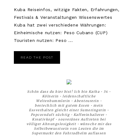
Kuba Reiseinfos, witzige Fakten, Erfahrungen,
Festivals & Veranstaltungen Wissenswertes
Kuba hat zwei verschiedene Währungen:
Einheimische nutzen: Peso Cubano (CUP)
Touristen nutzen: Peso ...
READ THE POST
Schön dass du hier bist! Ich bin Katha • 34 •
Kölnerin • leidenschaftliche
Weltenbummlerin • Abenteurerin •
bestechlich mit gutem Essen • mein
Essverhalten gleicht einer Sumoringerin •
Popcornduft süchtig • Kaffeeinhalierer •
Kreativkopf • souveränes Auftreten bei
völliger Ahnungslosigkeit • wünsche mir das
Selbstbewusstsein von Leuten die im
Supermarkt den Fahrradhelm auflassen
__________________