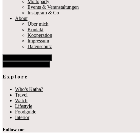
Mottoparty
Events & Veranstaltungen
Instagram & Co
About
Über mich
Kontakt
Kooperation
Impressum
Datenschutz
Show Offscreen Content
Hide Offscreen Content
E x p l o r e
Who’s Katha?
Travel
Watch
Lifestyle
Foodguide
Interior
Follow me