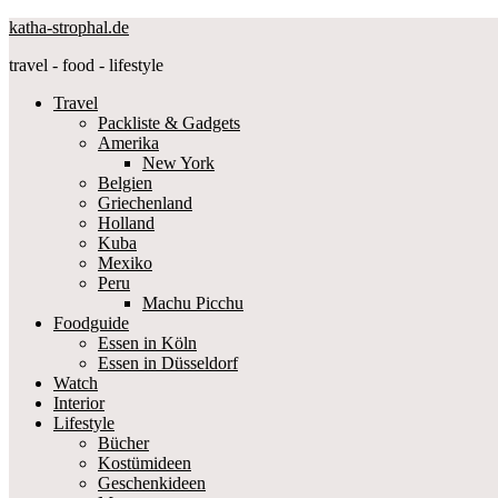
katha-strophal.de
travel - food - lifestyle
Travel
Packliste & Gadgets
Amerika
New York
Belgien
Griechenland
Holland
Kuba
Mexiko
Peru
Machu Picchu
Foodguide
Essen in Köln
Essen in Düsseldorf
Watch
Interior
Lifestyle
Bücher
Kostümideen
Geschenkideen