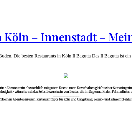
n Köln – Innenstadt – Mei
den. Die besten Restaurants in Köln Il Bagutta Das Il Bagutta ist ein k
in • Abenteurerin • bestechlich mit gutem Essen • mein Essverhalten gleicht einer Sumoringerin •
losigkeit • wünsche mir das Selbstbewusstsein von Leuten die im Supermarkt den Fahrradhelm a
__________________
 Themen Abenteuerreisen, Restauranttipps für Köln und Umgebung, Serien- und Filmempfehlunge