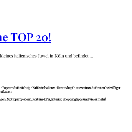
ne TOP 20!
leines italienisches Juwel in Köln und befindet ...
 Popcornduft süchtig • Kaffeeinhalierer • Kreativkopf • souveränes Auftreten bei völliger
uflassen
n, Mottoparty-Ideen, Kostüm-DIYs, Interior, Shoppingtipps und vieles mehr!