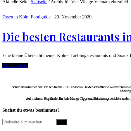
Aktuelle Seite:
Startseite
/
Archiv für Viet Village Vietnam ehrenfeld
Essen in Köln
,
Foodguide
·
29. November 2020
Die besten Restaurants i
Eine kleine Übersicht meiner Kölner Lieblingsrestaurants und Snack Bu
Read the Post
Schön dass du hier bist! Ich bin Katha • 34 • Kölnerin • leidenschaftliche Weltenbummler
Ahnungs
Auf meinem Blog findet ihr jede Menge Tipps und Erfahrungsberichte zu den
Suchst du etwas bestimmtes?