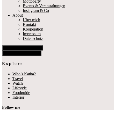
Mottoparty
Events & Veranstaltungen
Instagram & Co
About
Über mich
Kontakt
Kooperation
Impressum
Datenschutz
Show Offscreen Content
Hide Offscreen Content
E x p l o r e
Who’s Katha?
Travel
Watch
Lifestyle
Foodguide
Interior
Follow me