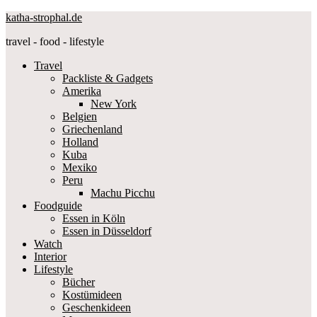
katha-strophal.de
travel - food - lifestyle
Travel
Packliste & Gadgets
Amerika
New York
Belgien
Griechenland
Holland
Kuba
Mexiko
Peru
Machu Picchu
Foodguide
Essen in Köln
Essen in Düsseldorf
Watch
Interior
Lifestyle
Bücher
Kostümideen
Geschenkideen