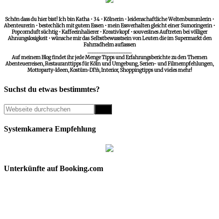
Schön dass du hier bist! Ich bin Katha • 34 • Kölnerin • leidenschaftliche Weltenbummlerin •
Abenteurerin • bestechlich mit gutem Essen • mein Essverhalten gleicht einer Sumoringerin •
Popcornduft süchtig • Kaffeeinhalierer • Kreativkopf • souveränes Auftreten bei völliger
Ahnungslosigkeit • wünsche mir das Selbstbewusstsein von Leuten die im Supermarkt den
Fahrradhelm auflassen
__________________
Auf meinem Blog findet ihr jede Menge Tipps und Erfahrungsberichte zu den Themen
Abenteuerreisen, Restauranttipps für Köln und Umgebung, Serien- und Filmempfehlungen,
Mottoparty-Ideen, Kostüm-DIYs, Interior, Shoppingtipps und vieles mehr!
Suchst du etwas bestimmtes?
Systemkamera Empfehlung
Unterkünfte auf Booking.com