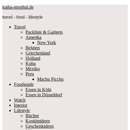
katha-strophal.de
travel - food - lifestyle
Travel
Packliste & Gadgets
Amerika
New York
Belgien
Griechenland
Holland
Kuba
Mexiko
Peru
Machu Picchu
Foodguide
Essen in Köln
Essen in Düsseldorf
Watch
Interior
Lifestyle
Bücher
Kostümideen
Geschenkideen