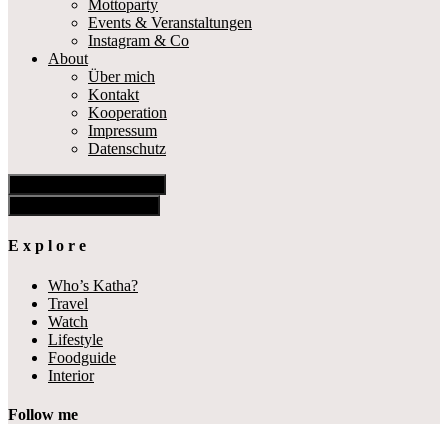
Mottoparty
Events & Veranstaltungen
Instagram & Co
About
Über mich
Kontakt
Kooperation
Impressum
Datenschutz
Show Offscreen Content
Hide Offscreen Content
E x p l o r e
Who’s Katha?
Travel
Watch
Lifestyle
Foodguide
Interior
Follow me