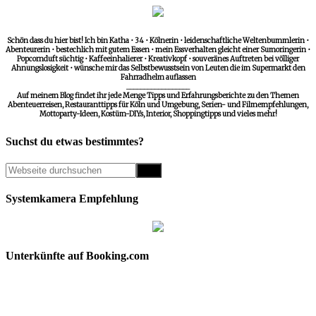
Schön dass du hier bist! Ich bin Katha • 34 • Kölnerin • leidenschaftliche Weltenbummlerin •
Abenteurerin • bestechlich mit gutem Essen • mein Essverhalten gleicht einer Sumoringerin •
Popcornduft süchtig • Kaffeeinhalierer • Kreativkopf • souveränes Auftreten bei völliger
Ahnungslosigkeit • wünsche mir das Selbstbewusstsein von Leuten die im Supermarkt den
Fahrradhelm auflassen
__________________
Auf meinem Blog findet ihr jede Menge Tipps und Erfahrungsberichte zu den Themen
Abenteuerreisen, Restauranttipps für Köln und Umgebung, Serien- und Filmempfehlungen,
Mottoparty-Ideen, Kostüm-DIYs, Interior, Shoppingtipps und vieles mehr!
Suchst du etwas bestimmtes?
Systemkamera Empfehlung
Unterkünfte auf Booking.com