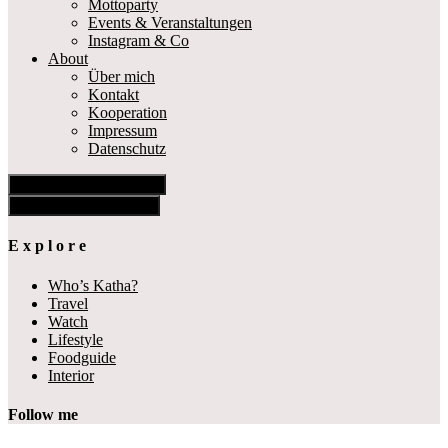
Mottoparty
Events & Veranstaltungen
Instagram & Co
About
Über mich
Kontakt
Kooperation
Impressum
Datenschutz
Show Offscreen Content
Hide Offscreen Content
E x p l o r e
Who’s Katha?
Travel
Watch
Lifestyle
Foodguide
Interior
Follow me