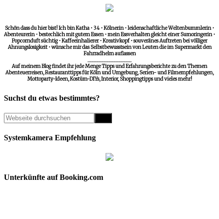
Schön dass du hier bist! Ich bin Katha • 34 • Kölnerin • leidenschaftliche Weltenbummlerin •
Abenteurerin • bestechlich mit gutem Essen • mein Essverhalten gleicht einer Sumoringerin •
Popcornduft süchtig • Kaffeeinhalierer • Kreativkopf • souveränes Auftreten bei völliger
Ahnungslosigkeit • wünsche mir das Selbstbewusstsein von Leuten die im Supermarkt den
Fahrradhelm auflassen
__________________
Auf meinem Blog findet ihr jede Menge Tipps und Erfahrungsberichte zu den Themen
Abenteuerreisen, Restauranttipps für Köln und Umgebung, Serien- und Filmempfehlungen,
Mottoparty-Ideen, Kostüm-DIYs, Interior, Shoppingtipps und vieles mehr!
Suchst du etwas bestimmtes?
Systemkamera Empfehlung
Unterkünfte auf Booking.com