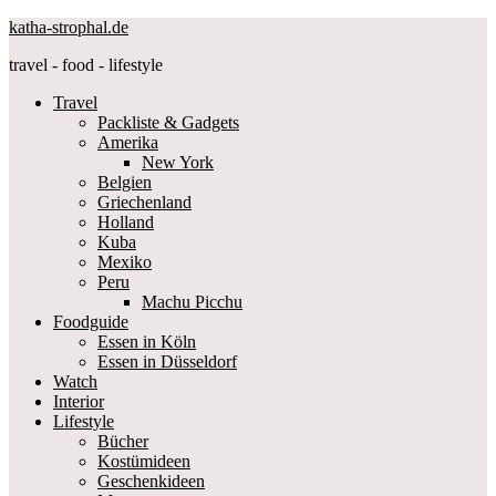
katha-strophal.de
travel - food - lifestyle
Travel
Packliste & Gadgets
Amerika
New York
Belgien
Griechenland
Holland
Kuba
Mexiko
Peru
Machu Picchu
Foodguide
Essen in Köln
Essen in Düsseldorf
Watch
Interior
Lifestyle
Bücher
Kostümideen
Geschenkideen