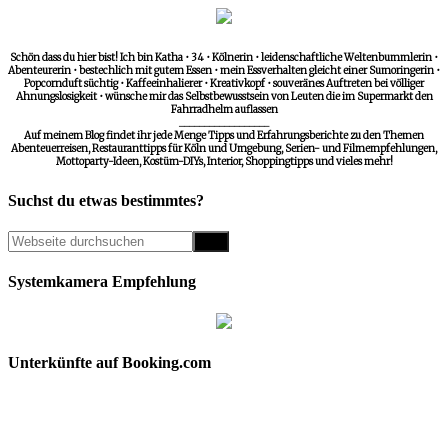
Schön dass du hier bist! Ich bin Katha • 34 • Kölnerin • leidenschaftliche Weltenbummlerin •
Abenteurerin • bestechlich mit gutem Essen • mein Essverhalten gleicht einer Sumoringerin •
Popcornduft süchtig • Kaffeeinhalierer • Kreativkopf • souveränes Auftreten bei völliger
Ahnungslosigkeit • wünsche mir das Selbstbewusstsein von Leuten die im Supermarkt den
Fahrradhelm auflassen
__________________
Auf meinem Blog findet ihr jede Menge Tipps und Erfahrungsberichte zu den Themen
Abenteuerreisen, Restauranttipps für Köln und Umgebung, Serien- und Filmempfehlungen,
Mottoparty-Ideen, Kostüm-DIYs, Interior, Shoppingtipps und vieles mehr!
Suchst du etwas bestimmtes?
Systemkamera Empfehlung
Unterkünfte auf Booking.com