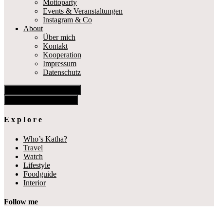
Mottoparty
Events & Veranstaltungen
Instagram & Co
About
Über mich
Kontakt
Kooperation
Impressum
Datenschutz
Show Offscreen Content
Hide Offscreen Content
E x p l o r e
Who’s Katha?
Travel
Watch
Lifestyle
Foodguide
Interior
Follow me