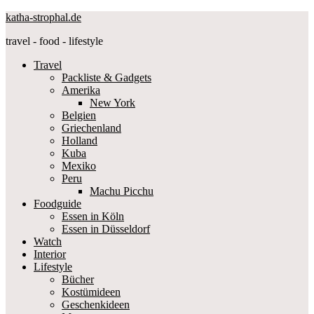
katha-strophal.de
travel - food - lifestyle
Travel
Packliste & Gadgets
Amerika
New York
Belgien
Griechenland
Holland
Kuba
Mexiko
Peru
Machu Picchu
Foodguide
Essen in Köln
Essen in Düsseldorf
Watch
Interior
Lifestyle
Bücher
Kostümideen
Geschenkideen