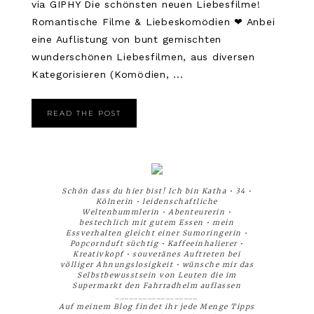
via GIPHY Die schönsten neuen Liebesfilme!
Romantische Filme & Liebeskomödien ❤ Anbei
eine Auflistung von bunt gemischten
wunderschönen Liebesfilmen, aus diversen
Kategorisieren (Komödien, ...
READ THE POST
Schön dass du hier bist! Ich bin Katha • 34 •
Kölnerin • leidenschaftliche
Weltenbummlerin • Abenteurerin •
bestechlich mit gutem Essen • mein
Essverhalten gleicht einer Sumoringerin •
Popcornduft süchtig • Kaffeeinhalierer •
Kreativkopf • souveränes Auftreten bei
völliger Ahnungslosigkeit • wünsche mir das
Selbstbewusstsein von Leuten die im
Supermarkt den Fahrradhelm auflassen
__________________
Auf meinem Blog findet ihr jede Menge Tipps