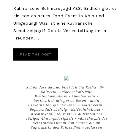
Kulinarische Schnitzeljagd YES! Endlich gibt es
ein cooles neues Food Event in Köln und
Umgebung! Was ist eine kulinarische
Schnitzeljagd? Ob als Veranstaltung unter
Freunden, ...
READ THE POST
Schön dass du hier bist! Ich bin Katha • 34 •
Kölnerin • leidenschaftliche
Weltenbummlerin • Abenteurerin •
bestechlich mit gutem Essen • mein
Essverhalten gleicht einer Sumoringerin •
Popcornduft süchtig • Kaffeeinhalierer •
Kreativkopf • souveränes Auftreten bei
völliger Ahnungslosigkeit • wünsche mir das
Selbstbewusstsein von Leuten die im
Supermarkt den Fahrradhelm auflassen
__________________