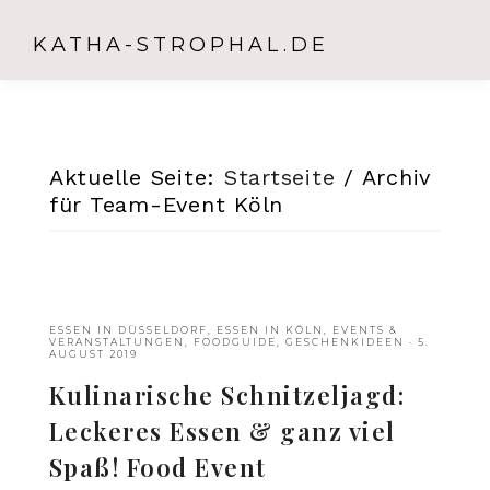
KATHA-STROPHAL.DE
Aktuelle Seite:
Startseite
/
Archiv
für Team-Event Köln
ESSEN IN DÜSSELDORF
,
ESSEN IN KÖLN
,
EVENTS &
VERANSTALTUNGEN
,
FOODGUIDE
,
GESCHENKIDEEN
·
5.
AUGUST 2019
Kulinarische Schnitzeljagd:
Leckeres Essen & ganz viel
Spaß! Food Event