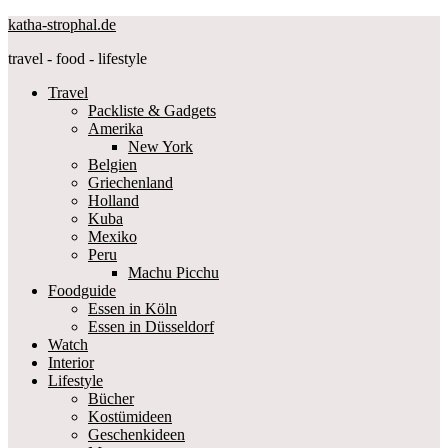
katha-strophal.de
travel - food - lifestyle
Travel
Packliste & Gadgets
Amerika
New York
Belgien
Griechenland
Holland
Kuba
Mexiko
Peru
Machu Picchu
Foodguide
Essen in Köln
Essen in Düsseldorf
Watch
Interior
Lifestyle
Bücher
Kostümideen
Geschenkideen