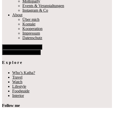
Mottoparty
Events & Veranstaltungen
Instagram & Co
About
Über mich
Kontakt
Kooperation
Impressum
Datenschutz
Show Offscreen Content
Hide Offscreen Content
E x p l o r e
Who’s Katha?
Travel
Watch
Lifestyle
Foodguide
Interior
Follow me