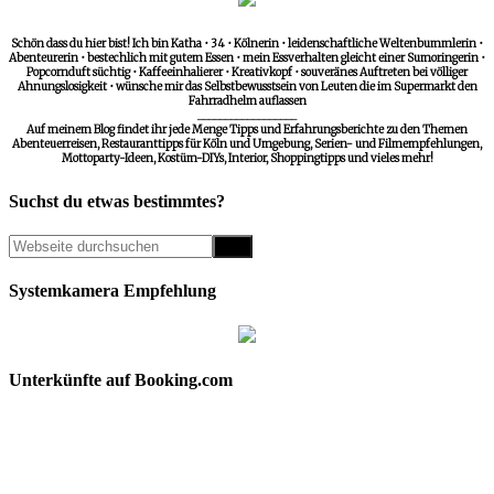
Schön dass du hier bist! Ich bin Katha • 34 • Kölnerin • leidenschaftliche Weltenbummlerin •
Abenteurerin • bestechlich mit gutem Essen • mein Essverhalten gleicht einer Sumoringerin •
Popcornduft süchtig • Kaffeeinhalierer • Kreativkopf • souveränes Auftreten bei völliger
Ahnungslosigkeit • wünsche mir das Selbstbewusstsein von Leuten die im Supermarkt den
Fahrradhelm auflassen
__________________
Auf meinem Blog findet ihr jede Menge Tipps und Erfahrungsberichte zu den Themen
Abenteuerreisen, Restauranttipps für Köln und Umgebung, Serien- und Filmempfehlungen,
Mottoparty-Ideen, Kostüm-DIYs, Interior, Shoppingtipps und vieles mehr!
Suchst du etwas bestimmtes?
Systemkamera Empfehlung
Unterkünfte auf Booking.com