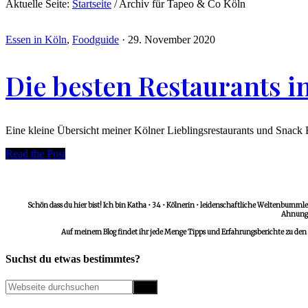
Aktuelle Seite:
Startseite
/
Archiv für Tapeo & Co Köln
Essen in Köln
,
Foodguide
·
29. November 2020
Die besten Restaurants i
Eine kleine Übersicht meiner Kölner Lieblingsrestaurants und Snack Bu
Read the Post
Schön dass du hier bist! Ich bin Katha • 34 • Kölnerin • leidenschaftliche Weltenbummler
Ahnungs
Auf meinem Blog findet ihr jede Menge Tipps und Erfahrungsberichte zu den
Suchst du etwas bestimmtes?