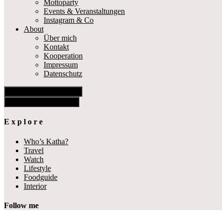
Mottoparty
Events & Veranstaltungen
Instagram & Co
About
Über mich
Kontakt
Kooperation
Impressum
Datenschutz
Show Offscreen Content
Hide Offscreen Content
E x p l o r e
Who’s Katha?
Travel
Watch
Lifestyle
Foodguide
Interior
Follow me