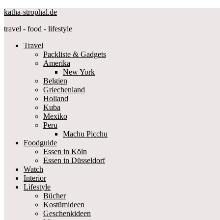
katha-strophal.de
travel - food - lifestyle
Travel
Packliste & Gadgets
Amerika
New York
Belgien
Griechenland
Holland
Kuba
Mexiko
Peru
Machu Picchu
Foodguide
Essen in Köln
Essen in Düsseldorf
Watch
Interior
Lifestyle
Bücher
Kostümideen
Geschenkideen