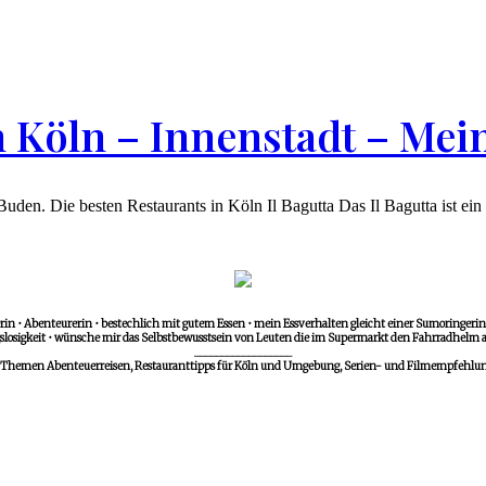
n Köln – Innenstadt – Mei
den. Die besten Restaurants in Köln Il Bagutta Das Il Bagutta ist ein k
in • Abenteurerin • bestechlich mit gutem Essen • mein Essverhalten gleicht einer Sumoringerin •
losigkeit • wünsche mir das Selbstbewusstsein von Leuten die im Supermarkt den Fahrradhelm a
__________________
 Themen Abenteuerreisen, Restauranttipps für Köln und Umgebung, Serien- und Filmempfehlunge