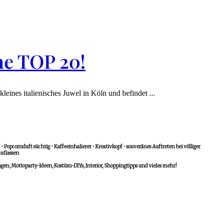
ne TOP 20!
leines italienisches Juwel in Köln und befindet ...
 Popcornduft süchtig • Kaffeeinhalierer • Kreativkopf • souveränes Auftreten bei völliger
uflassen
n, Mottoparty-Ideen, Kostüm-DIYs, Interior, Shoppingtipps und vieles mehr!