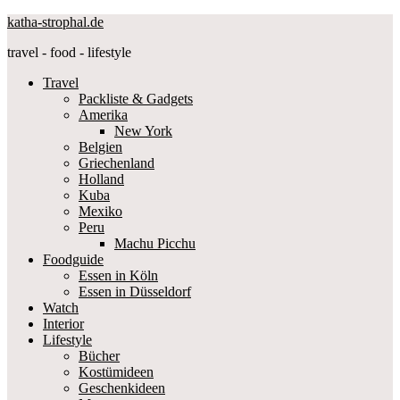
katha-strophal.de
travel - food - lifestyle
Travel
Packliste & Gadgets
Amerika
New York
Belgien
Griechenland
Holland
Kuba
Mexiko
Peru
Machu Picchu
Foodguide
Essen in Köln
Essen in Düsseldorf
Watch
Interior
Lifestyle
Bücher
Kostümideen
Geschenkideen