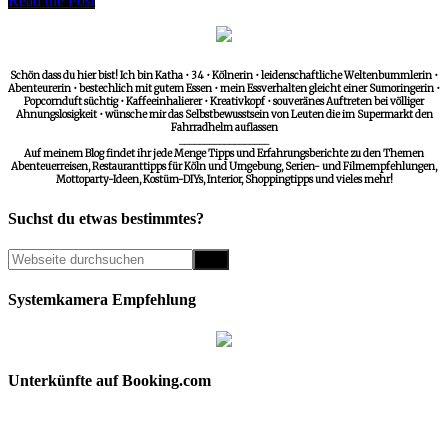
Read the Post
Schön dass du hier bist! Ich bin Katha • 34 • Kölnerin • leidenschaftliche Weltenbummlerin •
Abenteurerin • bestechlich mit gutem Essen • mein Essverhalten gleicht einer Sumoringerin •
Popcornduft süchtig • Kaffeeinhalierer • Kreativkopf • souveränes Auftreten bei völliger
Ahnungslosigkeit • wünsche mir das Selbstbewusstsein von Leuten die im Supermarkt den
Fahrradhelm auflassen
__________________
Auf meinem Blog findet ihr jede Menge Tipps und Erfahrungsberichte zu den Themen
Abenteuerreisen, Restauranttipps für Köln und Umgebung, Serien- und Filmempfehlungen,
Mottoparty-Ideen, Kostüm-DIYs, Interior, Shoppingtipps und vieles mehr!
Suchst du etwas bestimmtes?
Systemkamera Empfehlung
Unterkünfte auf Booking.com