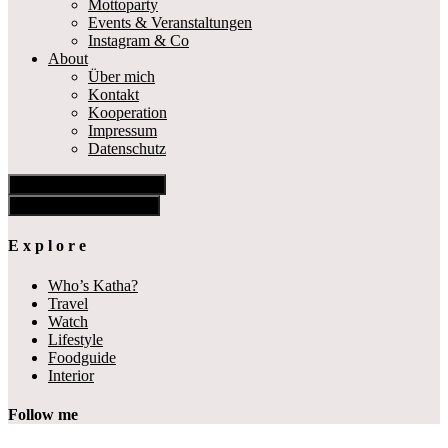
Mottoparty
Events & Veranstaltungen
Instagram & Co
About
Über mich
Kontakt
Kooperation
Impressum
Datenschutz
Show Offscreen Content
Hide Offscreen Content
E x p l o r e
Who’s Katha?
Travel
Watch
Lifestyle
Foodguide
Interior
Follow me