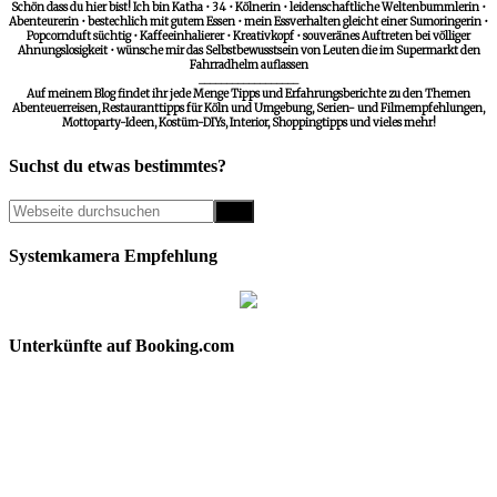
Schön dass du hier bist! Ich bin Katha • 34 • Kölnerin • leidenschaftliche Weltenbummlerin •
Abenteurerin • bestechlich mit gutem Essen • mein Essverhalten gleicht einer Sumoringerin •
Popcornduft süchtig • Kaffeeinhalierer • Kreativkopf • souveränes Auftreten bei völliger
Ahnungslosigkeit • wünsche mir das Selbstbewusstsein von Leuten die im Supermarkt den
Fahrradhelm auflassen
__________________
Auf meinem Blog findet ihr jede Menge Tipps und Erfahrungsberichte zu den Themen
Abenteuerreisen, Restauranttipps für Köln und Umgebung, Serien- und Filmempfehlungen,
Mottoparty-Ideen, Kostüm-DIYs, Interior, Shoppingtipps und vieles mehr!
Suchst du etwas bestimmtes?
Systemkamera Empfehlung
Unterkünfte auf Booking.com