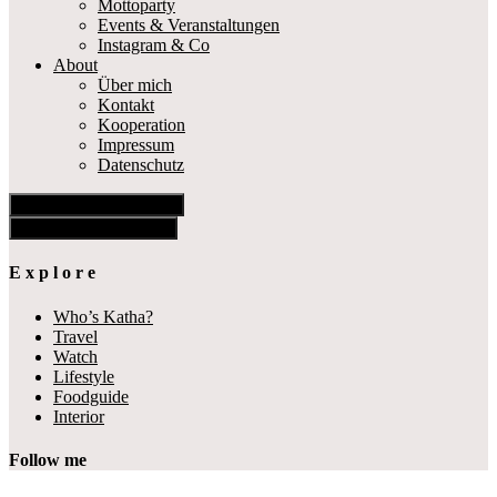
Mottoparty
Events & Veranstaltungen
Instagram & Co
About
Über mich
Kontakt
Kooperation
Impressum
Datenschutz
Show Offscreen Content
Hide Offscreen Content
E x p l o r e
Who’s Katha?
Travel
Watch
Lifestyle
Foodguide
Interior
Follow me