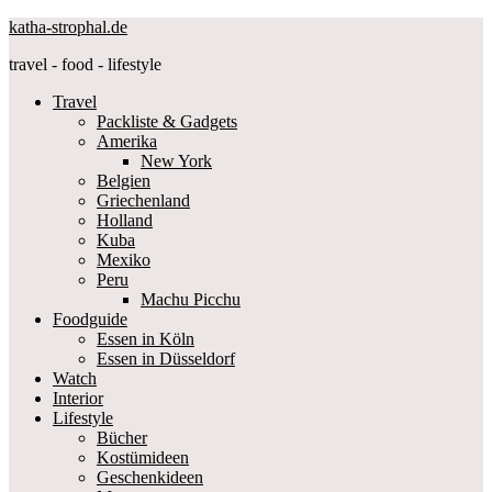
katha-strophal.de
travel - food - lifestyle
Travel
Packliste & Gadgets
Amerika
New York
Belgien
Griechenland
Holland
Kuba
Mexiko
Peru
Machu Picchu
Foodguide
Essen in Köln
Essen in Düsseldorf
Watch
Interior
Lifestyle
Bücher
Kostümideen
Geschenkideen