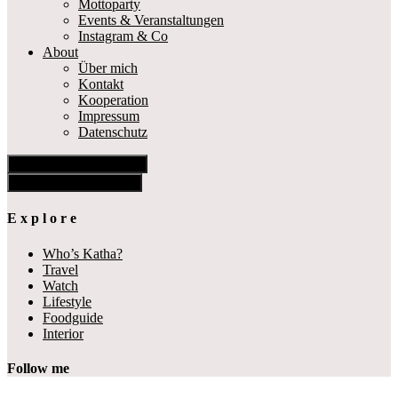
Mottoparty
Events & Veranstaltungen
Instagram & Co
About
Über mich
Kontakt
Kooperation
Impressum
Datenschutz
Show Offscreen Content
Hide Offscreen Content
E x p l o r e
Who’s Katha?
Travel
Watch
Lifestyle
Foodguide
Interior
Follow me