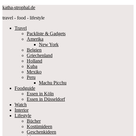
katha-strophal.de
travel - food - lifestyle
Travel
Packliste & Gadgets
Amerika
New York
Belgien
Griechenland
Holland
Kuba
Mexiko
Peru
Machu Picchu
Foodguide
Essen in Köln
Essen in Düsseldorf
Watch
Interior
Lifestyle
Bücher
Kostümideen
Geschenkideen