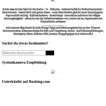
Schön dass du hier bist! Ich bin Katha • 34 • Kölnerin • leidenschaftliche Weltenbummlerin •
Abenteurerin • bestechlich mit gutem Essen • mein Essverhalten gleicht einer Sumoringerin •
Popcornduft süchtig • Kaffeeinhalierer • Kreativkopf • souveränes Auftreten bei völliger
Ahnungslosigkeit • wünsche mir das Selbstbewusstsein von Leuten die im Supermarkt den
Fahrradhelm auflassen
__________________
Auf meinem Blog findet ihr jede Menge Tipps und Erfahrungsberichte zu den Themen
Abenteuerreisen, Restauranttipps für Köln und Umgebung, Serien- und Filmempfehlungen,
Mottoparty-Ideen, Kostüm-DIYs, Interior, Shoppingtipps und vieles mehr!
Suchst du etwas bestimmtes?
Systemkamera Empfehlung
Unterkünfte auf Booking.com