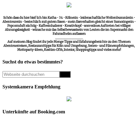
Schön dass du hier bist! Ich bin Katha • 34 • Kölnerin • leidenschaftliche Weltenbummlerin •
Abenteurerin • bestechlich mit gutem Essen • mein Essverhalten gleicht einer Sumoringerin •
Popcornduft süchtig • Kaffeeinhalierer • Kreativkopf • souveränes Auftreten bei völliger
Ahnungslosigkeit • wünsche mir das Selbstbewusstsein von Leuten die im Supermarkt den
Fahrradhelm auflassen
__________________
Auf meinem Blog findet ihr jede Menge Tipps und Erfahrungsberichte zu den Themen
Abenteuerreisen, Restauranttipps für Köln und Umgebung, Serien- und Filmempfehlungen,
Mottoparty-Ideen, Kostüm-DIYs, Interior, Shoppingtipps und vieles mehr!
Suchst du etwas bestimmtes?
Systemkamera Empfehlung
Unterkünfte auf Booking.com