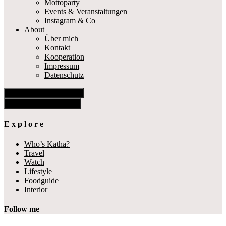
Mottoparty
Events & Veranstaltungen
Instagram & Co
About
Über mich
Kontakt
Kooperation
Impressum
Datenschutz
Show Offscreen Content
Hide Offscreen Content
E x p l o r e
Who’s Katha?
Travel
Watch
Lifestyle
Foodguide
Interior
Follow me