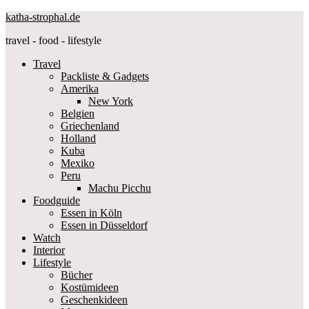
katha-strophal.de
travel - food - lifestyle
Travel
Packliste & Gadgets
Amerika
New York
Belgien
Griechenland
Holland
Kuba
Mexiko
Peru
Machu Picchu
Foodguide
Essen in Köln
Essen in Düsseldorf
Watch
Interior
Lifestyle
Bücher
Kostümideen
Geschenkideen