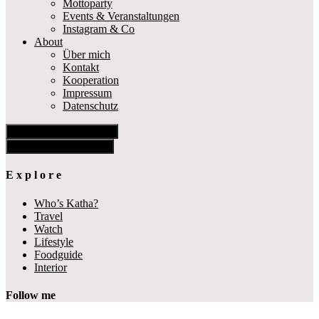
Mottoparty
Events & Veranstaltungen
Instagram & Co
About
Über mich
Kontakt
Kooperation
Impressum
Datenschutz
Show Offscreen Content
Hide Offscreen Content
E x p l o r e
Who’s Katha?
Travel
Watch
Lifestyle
Foodguide
Interior
Follow me