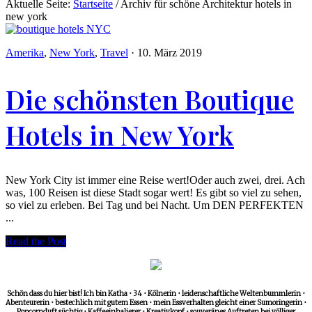
Aktuelle Seite:
Startseite
/
Archiv für schöne Architektur hotels in
new york
Amerika
,
New York
,
Travel
·
10. März 2019
Die schönsten Boutique
Hotels in New York
New York City ist immer eine Reise wert!Oder auch zwei, drei. Ach
was, 100 Reisen ist diese Stadt sogar wert! Es gibt so viel zu sehen,
so viel zu erleben. Bei Tag und bei Nacht. Um DEN PERFEKTEN
...
Read the Post
Schön dass du hier bist! Ich bin Katha • 34 • Kölnerin • leidenschaftliche Weltenbummlerin •
Abenteurerin • bestechlich mit gutem Essen • mein Essverhalten gleicht einer Sumoringerin •
Popcornduft süchtig • Kaffeeinhalierer • Kreativkopf • souveränes Auftreten bei völliger