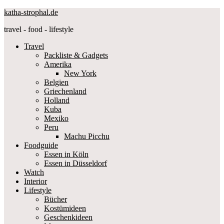
katha-strophal.de
travel - food - lifestyle
Travel
Packliste & Gadgets
Amerika
New York
Belgien
Griechenland
Holland
Kuba
Mexiko
Peru
Machu Picchu
Foodguide
Essen in Köln
Essen in Düsseldorf
Watch
Interior
Lifestyle
Bücher
Kostümideen
Geschenkideen