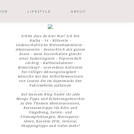
IOR
LIFESTYLE
ABOUT
Schön dass du hier bist! Ich bin
Katha • 34 • Kölnerin •
leidenschaftliche Weltenbummlerin •
Abenteurerin • bestechlich mit gutem
Essen • mein Essverhalten gleicht
einer Sumoringerin • Popcornduft
süchtig • Kaffeeinhalierer •
Kreativkopf • souveränes Auftreten
bei völliger Ahnungslosigkeit •
wünsche mir das Selbstbewusstsein
von Leuten die im Supermarkt den
Fahrradhelm auflassen
__________________
Auf meinem Blog findet ihr jede
Menge Tipps und Erfahrungsberichte
zu den Themen Abenteuerreisen,
Restauranttipps für Köln und
Umgebung, Serien- und
Filmempfehlungen, Mottoparty-
Ideen, Kostüm-DIYs, Interior,
Shoppingtipps und vieles mehr!