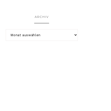
ARCHIV
COPYRIGHT © 2026 KATHA-STROPHAL.DE ·